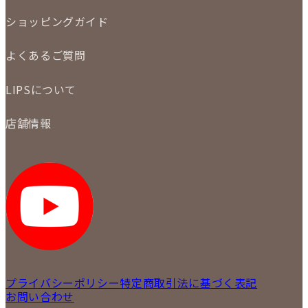
委託販売
LINE査定
ショッピングガイド
メール査定
ご注文の手順
買取実績
よくあるご質問
商品について
配送・返品について
初めての方
お支払いについて
LIPSについて
商品について
保証について
買取について
会社概要
質について
店舗情報
各事業部の紹介
返品について
メディア掲載情報
LIPS 銀座店
採用情報
LIPS 新宿店
STAFF BLOG
LIPS 札幌パルコ店
SNS
LIPS 札幌白石店
LIPS 通信販売事業部
プライバシーポリシー
特定商取引法に基づく表記
お問い合わせ