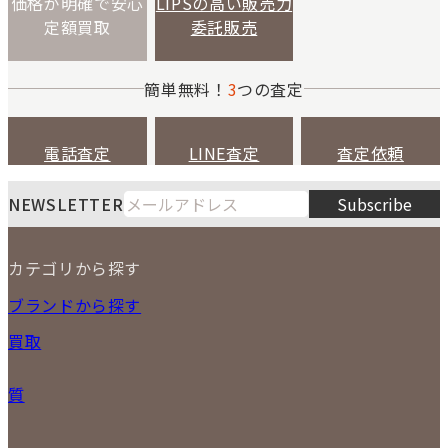
価格が明確で安心
LIPSの高い販売力
定額買取
委託販売
簡単無料！
3
つの査定
電話査定
LINE査定
査定依頼
NEWSLETTER
Subscribe
カテゴリから探す
NEW ITEM
ブランドから探す
PRICE DOWN
買取
時計
バッグ
宅配買取
小物
質
店頭買取
ジュエリー
出張買取
特集
定額買取