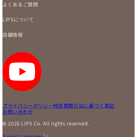
買取実績
よくあるご質問
商品について
配送・返品について
初めての方
お支払いについて
LIPSについて
商品について
保証について
買取について
会社概要
質について
店舗情報
各事業部の紹介
返品について
メディア掲載情報
LIPS 銀座店
採用情報
LIPS 新宿店
STAFF BLOG
LIPS 札幌パルコ店
SNS
LIPS 札幌白石店
LIPS 通信販売事業部
プライバシーポリシー
特定商取引法に基づく表記
お問い合わせ
© 2026 LIPS Co. All rights reserved.
Select Language
▼