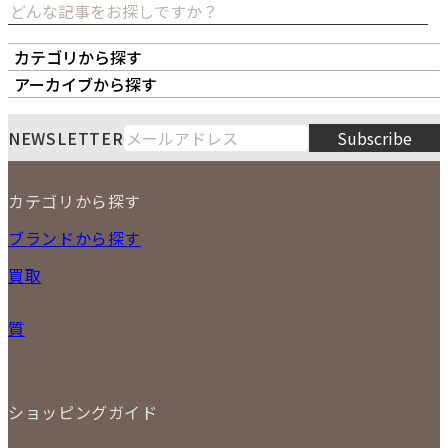
カテゴリから探す
オーナーズボイス
LIPS本店
LIPS札幌パルコ店
アーカイブから探す
LIPS通販部門
LIPS 銀座店
月
火
水
木
金
土
日
8
NEWSLETTER
Subscribe
1
2
3
4
5
6
7
8
9
カテゴリから探す
10
11
12
13
14
15
16
2026
17
18
19
20
21
22
23
NEW ITEM
ブランドから探す
PRICE DOWN
24
25
26
27
28
29
30
買取
時計
31
バッグ
宅配買取
小物
質
店頭買取
ジュエリー
出張買取
特集
定額買取
委託販売
LINE査定
ショッピングガイド
メール査定
ご注文の手順