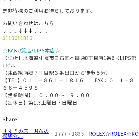
是非皆様のご利用お待ちしております。
お問い合わせはこちら
↓↓↓↓↓↓↓↓↓
0118611816
☆KAKU質店/LIPS本店☆
【住所】北海道札幌市白石区本郷通8丁目南1番6号LIPS第
1ビル
（東西線南郷７丁目駅３番出口から徒歩５分）
【TEL】０１１－８６１－１８１６ FAX：０１１－８
６６－４５９８
【営業時間】１０：００～１９：００
【定休日】第1,3土曜日・日曜日
Share
すすきの店 財布の
1777 / 1835
ROLEX☆ROLEX☆RO
御紹介。