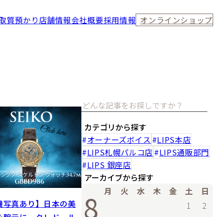
取
質預かり
店舗情報
会社概要
採用情報
オンラインショップ
カテゴリから探す
オーナーズボイス
LIPS本店
LIPS札幌パルコ店
LIPS通販部門
LIPS 銀座店
アーカイブから探す
月
火
水
木
金
土
日
8
機写真あり】日本の美
1
2
を腕元に─クレドール