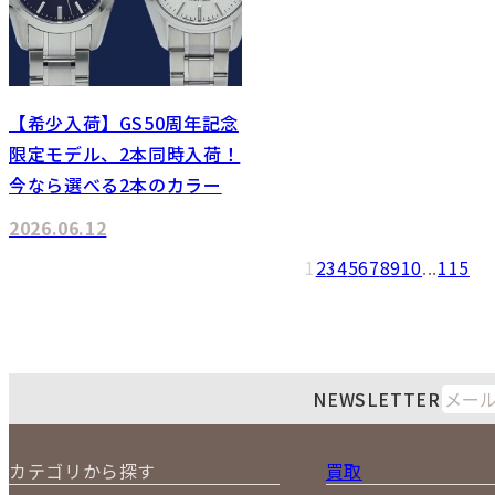
【希少入荷】GS50周年記念
限定モデル、2本同時入荷！
今なら選べる2本のカラー
2026.06.12
1
2
3
4
5
6
7
8
9
10
...
115
NEWSLETTER
カテゴリから探す
買取