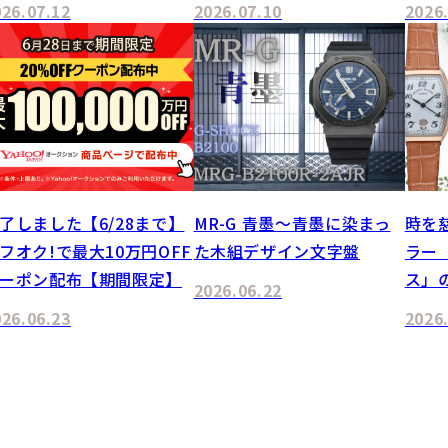
026.07.12
2026.07.10
2026
了しました【6/28まで】
MR-G 青墨～青墨に染まっ
時を
フオク!で最大10万円OFF
た木組デザイン文字盤
ラー
ーポン配布【期間限定】
ス」
2026.06.22
026.06.23
2026