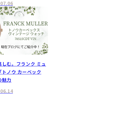
.07.06
慈しむ。フランク ミュ
「トノウ カーベック
の魅力
.06.14