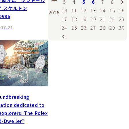
3
4
5
6
7
8
9
ノ スケルトン
10
11
12
13
14
15
16
2026
D986
17
18
19
20
21
22
23
.07.21
24
25
26
27
28
29
30
31
oundbreaking
ation dedicated to
explorers: The Rolex
d-Dweller”