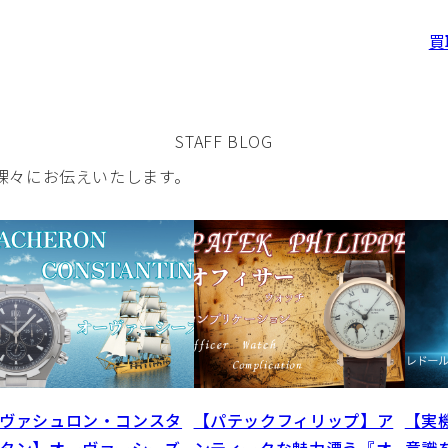
買
STAFF BLOG
裸々にお伝えいたします。
ヴァシュロン・コンスタ
【パテックフィリップ】ア
【実
タン】オーヴァーシーズ
ンティークな魅力漂う『オ
意識