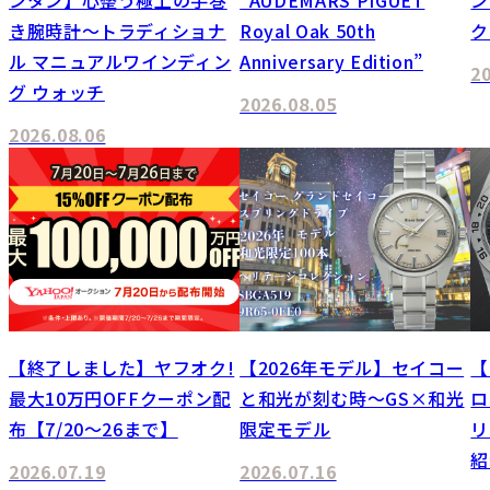
き腕時計～トラディショナ
Royal Oak 50th
ク
ル マニュアルワインディン
Anniversary Edition”
2
グ ウォッチ
2026.08.05
2026.08.06
【終了しました】ヤフオク!
【2026年モデル】セイコー
【
最大10万円OFFクーポン配
と和光が刻む時～GS×和光
ロ
布【7/20～26まで】
限定モデル
リ
紹
2026.07.19
2026.07.16