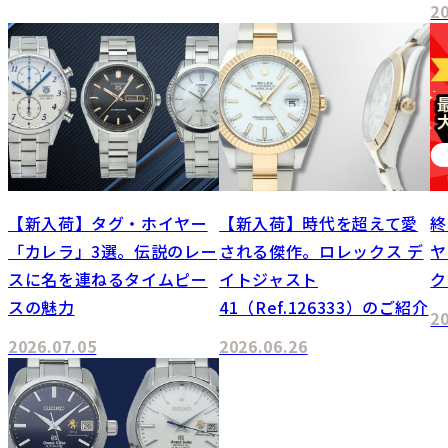
2
【新入荷】タグ・ホイヤー
【新入荷】時代を超えて愛
終
「カレラ」3選。伝説のレー
される傑作。ロレックス デ
ヤ
スに名を連ねるタイムピー
イトジャスト
ク
スの魅力
41（Ref.126333）のご紹介
2
2026.07.05
2026.06.26