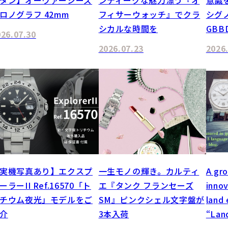
ロノグラフ 42mm
フィサーウォッチ』でクラ
シグ
シカルな時間を
GBB
026.07.30
2026.07.23
2026
実機写真あり】エクスプ
一生モノの輝き。カルティ
A gr
ーラーII Ref.16570「ト
エ『タンク フランセーズ
innov
チウム夜光」モデルをご
SM』ピンクシェル文字盤が
land 
介
3本入荷
“Lan