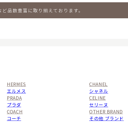
など品数豊富に取り揃えております。
店
LIPS 新宿店
LIPS 札幌パルコ店
LIPS 札幌白石店
LIPS 通
HERMES
CHANEL
エルメス
シャネル
PRADA
CELINE
プラダ
セリーヌ
COACH
OTHER BRAND
コーチ
その他 ブランド