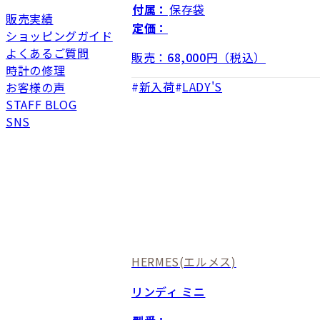
付属：
保存袋
販売実績
定価：
ショッピングガイド
よくあるご質問
販売：
68,000
円（税込）
時計の修理
新入荷
LADY'S
お客様の声
STAFF BLOG
SNS
HERMES
(エルメス)
リンディ ミニ