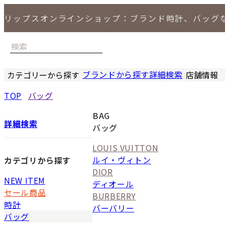
リップスオンラインショップ：ブランド時計、バッグ
ブランドから探す
詳細検索
カテゴリーから探す
店舗情報
時計
バッグ
小物
ジュエリー
セール商品
特集
LIPS 銀座
TOP
バッグ
BAG
詳細検索
バッグ
LOUIS VUITTON
ルイ・ヴィトン
カテゴリから探す
DIOR
NEW ITEM
ディオール
セール商品
BURBERRY
時計
バーバリー
バッグ