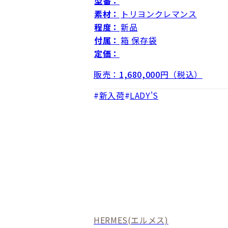
型番：
素材：
トリヨンクレマンス
程度：
新品
付属：
箱 保存袋
定価：
販売：
1,680,000
円（税込）
新入荷
LADY'S
HERMES
(エルメス)