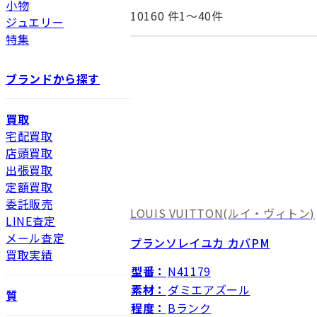
小物
10160
件1〜40件
ジュエリー
特集
ブランドから探す
買取
宅配買取
店頭買取
出張買取
定額買取
委託販売
LOUIS VUITTON
(ルイ・ヴィトン)
LINE査定
メール査定
プランソレイユカ カバPM
買取実績
型番：
N41179
素材：
ダミエアズール
質
程度：
Bランク