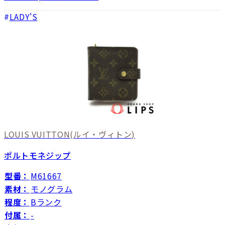
LADY'S
LOUIS VUITTON
(ルイ・ヴィトン)
ポルトモネジップ
型番：
M61667
素材：
モノグラム
程度：
Bランク
付属：
-