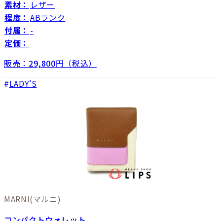
素材：
レザー
程度：
ABランク
付属：
-
定価：
販売：
29,800
円（税込）
LADY'S
MARNI
(マルニ)
コンパクトウォレット