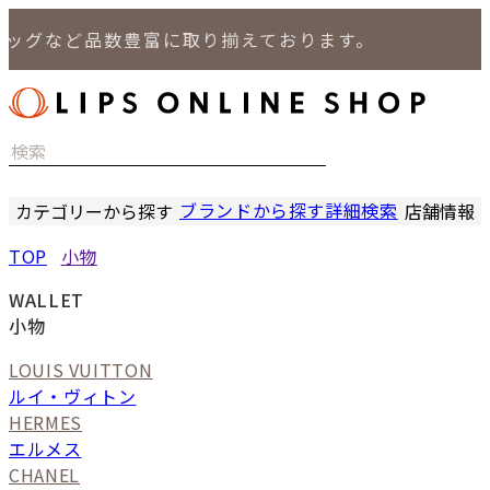
など品数豊富に取り揃えております。
ブランドから探す
詳細検索
カテゴリーから探す
店舗情報
時計
LIPS
TOP
小物
バッグ
LIPS
小物
LIPS 
WALLET
ジュエリー
LIPS 
小物
セール商品
LIPS 通
LOUIS VUITTON
特集
ルイ・ヴィトン
HERMES
エルメス
CHANEL