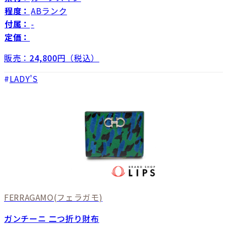
程度：
ABランク
付属：
-
定価：
販売：
24,800
円（税込）
LADY'S
FERRAGAMO
(フェラガモ)
ガンチーニ 二つ折り財布