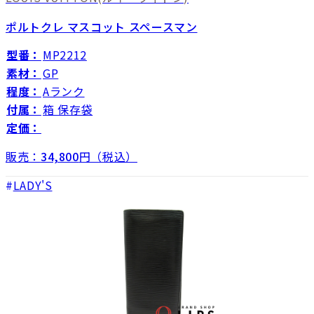
ポルトクレ マスコット スペースマン
型番：
MP2212
素材：
GP
程度：
Aランク
付属：
箱 保存袋
定価：
販売：
34,800
円（税込）
LADY'S