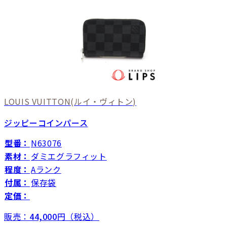
LOUIS VUITTON
(ルイ・ヴィトン)
ジッピーコインパース
型番：
N63076
素材：
ダミエグラフィット
程度：
Aランク
付属：
保存袋
定価：
販売：
44,000
円（税込）