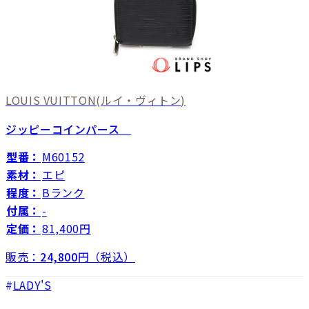
LOUIS VUITTON
(ルイ・ヴィトン)
ジッピーコインパース
型番：
M60152
素材：
エピ
程度：
Bランク
付属：
-
定価：
81,400円
販売：
24,800
円（税込）
LADY'S