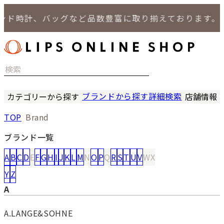
時計、バッグなど品数豊富に取り揃えております。
ブランドから探す
詳細検索
カテゴリーから探す
店舗情報
時計
LIPS
TOP
Brand
バッグ
LIPS
小物
LIPS 
ブランド一覧
ジュエリー
LIPS 
A
B
C
D
E
F
G
H
I
J
K
L
M
N
O
P
Q
R
S
T
U
V
W
X
セール商品
LIPS 通
特集
Y
Z
A
A.LANGE&SOHNE