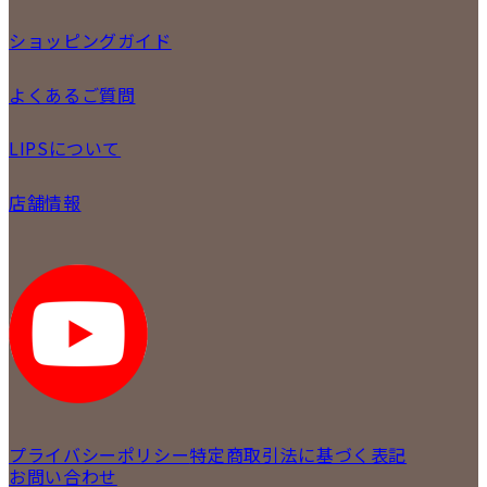
定額買取
委託販売
ショッピングガイド
LINE査定
メール査定
ご注文の手順
よくあるご質問
買取実績
商品について
配送・返品について
初めての方
お支払いについて
LIPSについて
商品について
保証について
買取について
会社概要
質について
店舗情報
各事業部の紹介
返品について
メディア掲載情報
LIPS 銀座店
採用情報
LIPS 新宿店
STAFFBLOG
LIPS 札幌パルコ店
SNS
LIPS 札幌白石店
LIPS 通信販売事業部
プライバシーポリシー
特定商取引法に基づく表記
お問い合わせ