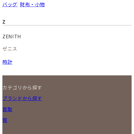
バッグ
財布・小物
Z
ZENITH
ゼニス
時計
カテゴリから探す
NEW ITEM
ブランドから探す
セール商品
買取
時計
バッグ
宅配買取
質
小物
店頭買取
ジュエリー
出張買取
特集