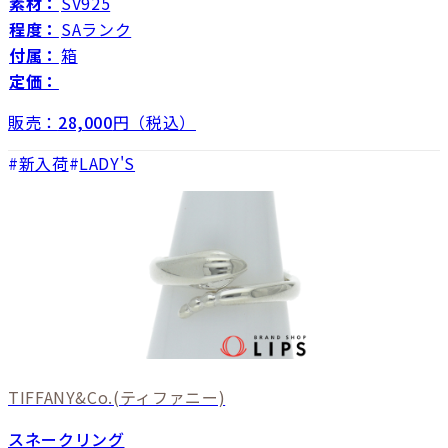
素材：
SV925
程度：
SAランク
付属：
箱
定価：
販売：
28,000
円（税込）
新入荷
LADY'S
TIFFANY&Co.
(ティファニー)
スネークリング