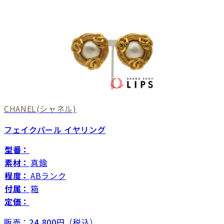
CHANEL
(シャネル)
フェイクパール イヤリング
型番：
素材：
真鍮
程度：
ABランク
付属：
箱
定価：
販売：
24,800
円（税込）