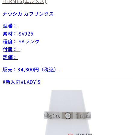
HERMES
(エルメス)
ナウシカ カフリンクス
型番：
素材：
SV925
程度：
SAランク
付属：
-
定価：
販売：
34,800
円（税込）
新入荷
LADY'S