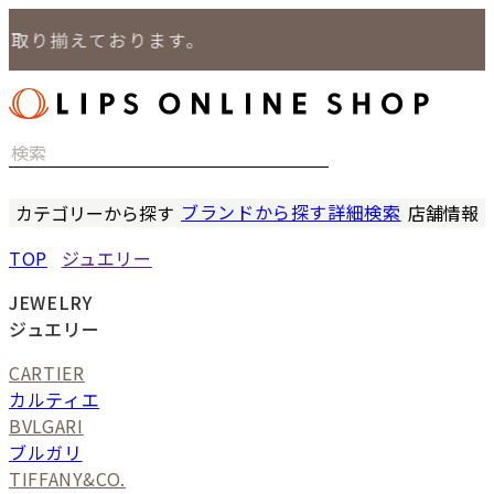
り揃えております。
ブランドから探す
詳細検索
カテゴリーから探す
店舗情報
時計
LIPS
TOP
ジュエリー
バッグ
LIPS
小物
LIPS 
JEWELRY
ジュエリー
LIPS 
ジュエリー
セール商品
LIPS 通
CARTIER
特集
カルティエ
BVLGARI
ブルガリ
TIFFANY&CO.