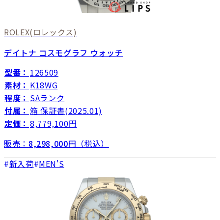
ROLEX
(ロレックス)
デイトナ コスモグラフ ウォッチ
型番：
126509
素材：
K18WG
程度：
SAランク
付属：
箱 保証書(2025.01)
定価：
8,779,100円
販売：
8,298,000
円（税込）
新入荷
MEN'S