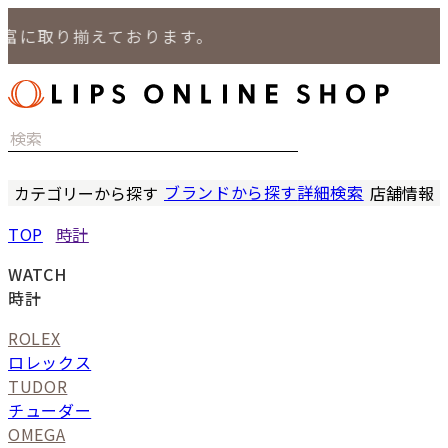
取り揃えております。
ブランドから探す
詳細検索
カテゴリーから探す
店舗情報
時計
LIPS
TOP
時計
バッグ
LIPS
小物
LIPS 
WATCH
ジュエリー
LIPS 
時計
セール商品
LIPS 通
ROLEX
特集
ロレックス
TUDOR
チューダー
OMEGA