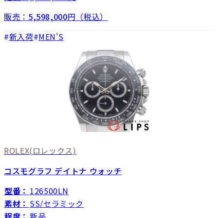
販売：
5,598,000
円（税込）
新入荷
MEN'S
ROLEX
(ロレックス)
コスモグラフ デイトナ ウォッチ
型番：
126500LN
素材：
SS/セラミック
程度：
新品