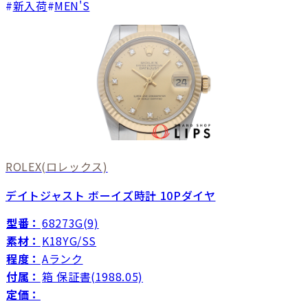
新入荷
MEN'S
ROLEX
(ロレックス)
デイトジャスト ボーイズ時計 10Pダイヤ
型番：
68273G(9)
素材：
K18YG/SS
程度：
Aランク
付属：
箱 保証書(1988.05)
定価：