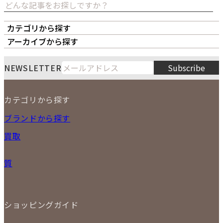
カテゴリから探す
オーナーズボイス
LIPS本店
LIPS札幌パルコ店
アーカイブから探す
LIPS通販部門
LIPS 銀座店
月
火
水
木
金
土
日
8
NEWSLETTER
Subscribe
1
2
3
4
5
6
7
8
9
カテゴリから探す
10
11
12
13
14
15
16
2026
17
18
19
20
21
22
23
NEW ITEM
ブランドから探す
PRICE DOWN
24
25
26
27
28
29
30
買取
時計
31
バッグ
宅配買取
小物
質
店頭買取
ジュエリー
出張買取
特集
定額買取
委託販売
LINE査定
ショッピングガイド
メール査定
ご注文の手順