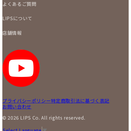
買取実績
よくあるご質問
商品について
配送・返品について
初めての方
お支払いについて
LIPSについて
商品について
保証について
買取について
会社概要
質について
店舗情報
各事業部の紹介
返品について
メディア掲載情報
LIPS 銀座店
採用情報
LIPS 新宿店
STAFF BLOG
LIPS 札幌パルコ店
SNS
LIPS 札幌白石店
LIPS 通信販売事業部
プライバシーポリシー
特定商取引法に基づく表記
お問い合わせ
© 2026 LIPS Co. All rights reserved.
Select Language
▼