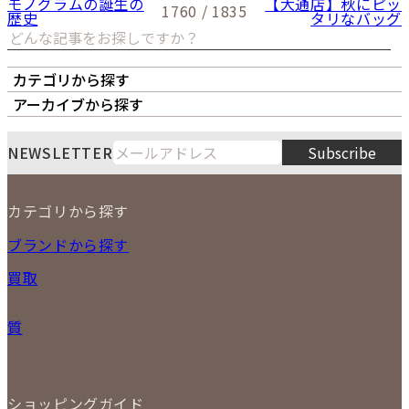
モノグラムの誕生の
【大通店】秋にピッ
1760 / 1835
歴史
タリなバッグ
カテゴリから探す
オーナーズボイス
LIPS本店
LIPS札幌パルコ店
アーカイブから探す
LIPS通販部門
LIPS 銀座店
月
火
水
木
金
土
日
8
NEWSLETTER
Subscribe
1
2
3
4
5
6
7
8
9
カテゴリから探す
10
11
12
13
14
15
16
2026
17
18
19
20
21
22
23
NEW ITEM
ブランドから探す
PRICE DOWN
24
25
26
27
28
29
30
買取
時計
31
バッグ
宅配買取
小物
質
店頭買取
ジュエリー
出張買取
特集
定額買取
委託販売
LINE査定
ショッピングガイド