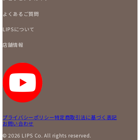
メール査定
ご注文の手順
買取実績
よくあるご質問
商品について
配送・返品について
初めての方
お支払いについて
LIPSについて
商品について
保証について
買取について
会社概要
質について
店舗情報
各事業部の紹介
返品について
メディア掲載情報
LIPS 銀座店
採用情報
LIPS 新宿店
STAFF BLOG
LIPS 札幌パルコ店
SNS
LIPS 札幌白石店
LIPS 通信販売事業部
プライバシーポリシー
特定商取引法に基づく表記
お問い合わせ
© 2026 LIPS Co. All rights reserved.