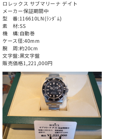
ロレックス サブマリーナ デイト
メーカー保証期間中
型 番:116610LN(ﾗﾝﾀﾞﾑ)
素 材:SS
機 構:自動巻
ケース径:40mm
腕 周:約20cm
文字盤:黒文字盤
販売価格1,221,000円