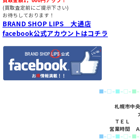
(買取査定前にご提示下さい)
お待ちしております！
BRAND SHOP LIPS 大通店
facebook公式アカウントはコチラ
■
–
□
–
■
–
□
–
■
–
札幌市中
ＴＥＬ 
営業時間 
■
–
□
–
■
–
□
–
■
–