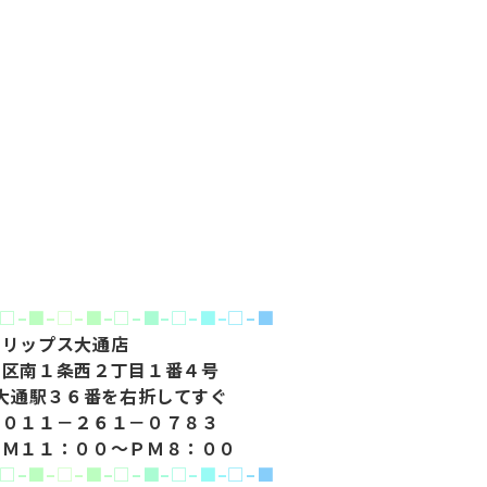
□
–
■
–
□
–
■
–
□
–
■
–
□
–
■
–
□
–
■
リップス大通店
央区南１条西２丁目１番４号
大通駅３６番を右折してすぐ
０１１－２６１－０７８３
ＡＭ１１：００～ＰＭ８：００
□
–
■
–
□
–
■
–
□
–
■
–
□
–
■
–
□
–
■