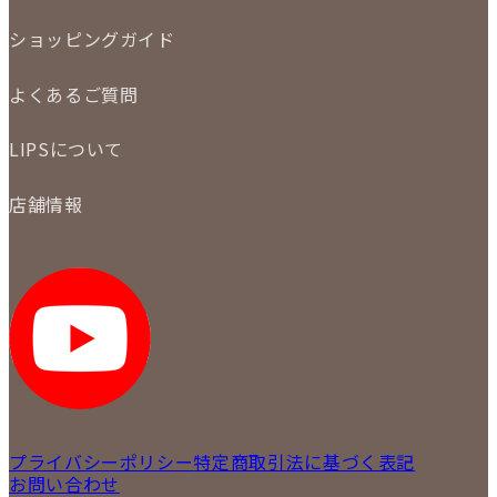
委託販売
LINE査定
ショッピングガイド
メール査定
ご注文の手順
買取実績
よくあるご質問
商品について
配送・返品について
初めての方
お支払いについて
LIPSについて
商品について
保証について
買取について
会社概要
質について
店舗情報
各事業部の紹介
返品について
メディア掲載情報
LIPS 銀座店
採用情報
LIPS 新宿店
STAFF BLOG
LIPS 札幌パルコ店
SNS
LIPS 札幌白石店
LIPS 通信販売事業部
プライバシーポリシー
特定商取引法に基づく表記
お問い合わせ