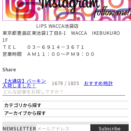
LIPS WACCA池袋店
東京都豊島区東池袋1丁目8-1 WACCA IKEBUKURO
1F
ＴＥＬ ０３－６９１４－３６７１
営業時間 ＡＭ１１：００～ＰＭ９：００
Share
【大通店】バーキン
1679 / 1835
おすすめ時計
入荷しました！
カテゴリから探す
オーナーズボイス
LIPS本店
LIPS札幌パルコ店
アーカイブから探す
LIPS通販部門
LIPS 銀座店
月
火
水
木
金
土
日
NEWSLETTER
Subscribe
1
2