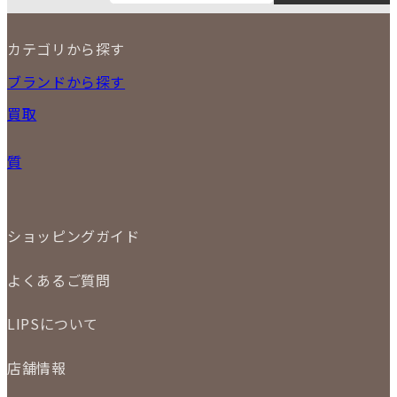
8
3
4
5
6
7
8
9
カテゴリから探す
10
11
12
13
14
15
16
2026
17
18
19
20
21
22
23
NEW ITEM
ブランドから探す
PRICE DOWN
24
25
26
27
28
29
30
買取
時計
31
バッグ
宅配買取
小物
質
店頭買取
ジュエリー
出張買取
特集
定額買取
委託販売
LINE査定
ショッピングガイド
メール査定
ご注文の手順
買取実績
よくあるご質問
商品について
配送・返品について
初めての方
お支払いについて
LIPSについて
商品について
保証について
買取について
会社概要
質について
店舗情報
各事業部の紹介
返品について
メディア掲載情報