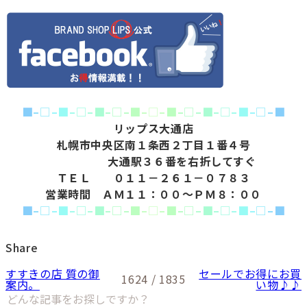
■
–
□
–
■
–
□
–
■
–
□
–
■
–
□
–
■
–
□
–
■
–
□
–
■
–
□
–
■
リップス大通店
札幌市中央区南１条西２丁目１番４号
大通駅３６番を右折してすぐ
ＴＥＬ ０１１－２６１－０７８３
営業時間 ＡＭ１１：００～ＰＭ８：００
■
–
□
–
■
–
□
–
■
–
□
–
■
–
□
–
■
–
□
–
■
–
□
–
■
–
□
–
■
Share
すすきの店 質の御
セールでお得にお買
1624 / 1835
案内。
い物♪♪