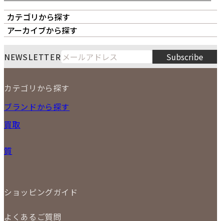
カテゴリから探す
オーナーズボイス
LIPS本店
LIPS札幌パルコ店
アーカイブから探す
LIPS通販部門
LIPS 銀座店
月
火
水
木
金
土
日
8
NEWSLETTER
Subscribe
1
2
3
4
5
6
7
8
9
カテゴリから探す
10
11
12
13
14
15
16
2026
17
18
19
20
21
22
23
NEW ITEM
ブランドから探す
PRICE DOWN
24
25
26
27
28
29
30
買取
時計
31
バッグ
宅配買取
小物
質
店頭買取
ジュエリー
出張買取
特集
定額買取
委託販売
LINE査定
ショッピングガイド
メール査定
ご注文の手順
買取実績
よくあるご質問
商品について