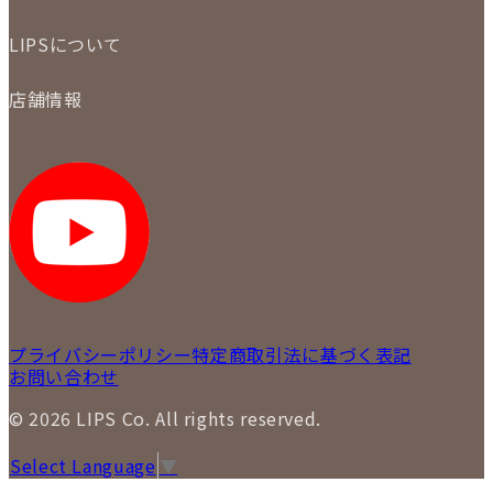
配送・返品について
初めての方
お支払いについて
LIPSについて
商品について
保証について
買取について
会社概要
質について
店舗情報
各事業部の紹介
返品について
メディア掲載情報
LIPS 銀座店
採用情報
LIPS 新宿店
STAFF BLOG
LIPS 札幌パルコ店
SNS
LIPS 札幌白石店
LIPS 通信販売事業部
プライバシーポリシー
特定商取引法に基づく表記
お問い合わせ
© 2026 LIPS Co. All rights reserved.
Select Language
▼