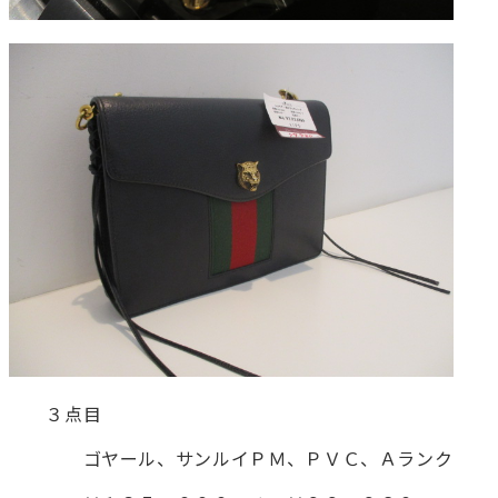
３点目
ゴヤール、サンルイＰＭ、ＰＶＣ、Ａランク