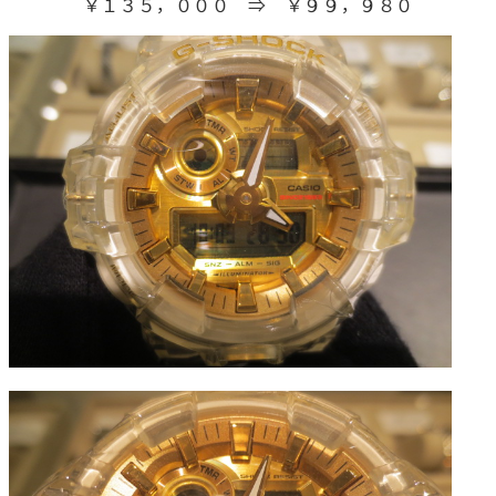
￥１３５，０００ ⇒ ￥９９，９８０