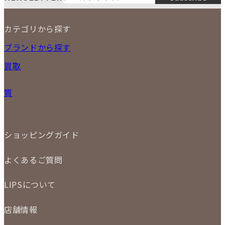
8
3
4
5
6
7
8
9
カテゴリから探す
10
11
12
13
14
15
16
2026
17
18
19
20
21
22
23
NEW ITEM
ブランドから探す
PRICE DOWN
24
25
26
27
28
29
30
買取
時計
31
バッグ
宅配買取
小物
質
店頭買取
ジュエリー
出張買取
特集
定額買取
委託販売
LINE査定
ショッピングガイド
メール査定
ご注文の手順
買取実績
よくあるご質問
商品について
配送・返品について
初めての方
お支払いについて
LIPSについて
商品について
保証について
買取について
会社概要
質について
店舗情報
各事業部の紹介
返品について
メディア掲載情報