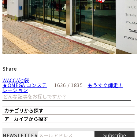
Share
WACCA池袋
★OMEGA コンステ
1636 / 1835
もうすぐ師走！
レーション
カテゴリから探す
オーナーズボイス
LIPS本店
LIPS札幌パルコ店
アーカイブから探す
LIPS通販部門
LIPS 銀座店
月
火
水
木
金
土
日
NEWSLETTER
Subscribe
1
2