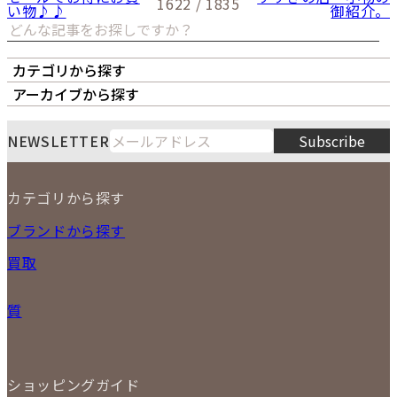
1622 / 1835
い物♪♪
御紹介。
カテゴリから探す
オーナーズボイス
LIPS本店
LIPS札幌パルコ店
アーカイブから探す
LIPS通販部門
LIPS 銀座店
月
火
水
木
金
土
日
8
NEWSLETTER
Subscribe
1
2
3
4
5
6
7
8
9
カテゴリから探す
10
11
12
13
14
15
16
2026
17
18
19
20
21
22
23
NEW ITEM
ブランドから探す
PRICE DOWN
24
25
26
27
28
29
30
買取
時計
31
バッグ
宅配買取
小物
質
店頭買取
ジュエリー
出張買取
特集
定額買取
委託販売
LINE査定
ショッピングガイド