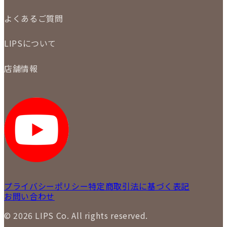
メール査定
ご注文の手順
買取実績
よくあるご質問
商品について
配送・返品について
初めての方
お支払いについて
LIPSについて
商品について
保証について
買取について
会社概要
質について
店舗情報
各事業部の紹介
返品について
メディア掲載情報
LIPS 銀座店
採用情報
LIPS 新宿店
STAFF BLOG
LIPS 札幌パルコ店
SNS
LIPS 札幌白石店
LIPS 通信販売事業部
プライバシーポリシー
特定商取引法に基づく表記
お問い合わせ
© 2026 LIPS Co. All rights reserved.