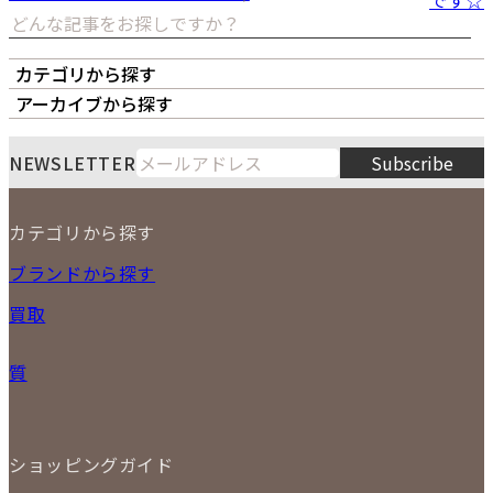
です☆
カテゴリから探す
オーナーズボイス
LIPS本店
LIPS札幌パルコ店
アーカイブから探す
LIPS通販部門
LIPS 銀座店
月
火
水
木
金
土
日
8
NEWSLETTER
Subscribe
1
2
3
4
5
6
7
8
9
カテゴリから探す
10
11
12
13
14
15
16
2026
17
18
19
20
21
22
23
NEW ITEM
ブランドから探す
PRICE DOWN
24
25
26
27
28
29
30
買取
時計
31
バッグ
宅配買取
小物
質
店頭買取
ジュエリー
出張買取
特集
定額買取
委託販売
LINE査定
ショッピングガイド
メール査定