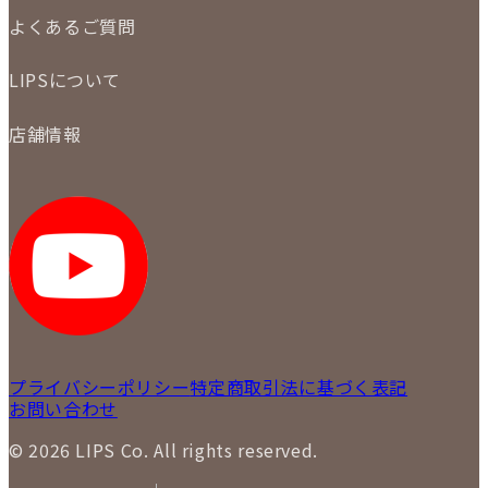
ご注文の手順
買取実績
よくあるご質問
商品について
配送・返品について
初めての方
お支払いについて
LIPSについて
商品について
保証について
買取について
会社概要
質について
店舗情報
各事業部の紹介
返品について
メディア掲載情報
LIPS 銀座店
採用情報
LIPS 新宿店
STAFF BLOG
LIPS 札幌パルコ店
SNS
LIPS 札幌白石店
LIPS 通信販売事業部
プライバシーポリシー
特定商取引法に基づく表記
お問い合わせ
© 2026 LIPS Co. All rights reserved.