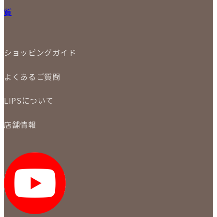
宅配買取
小物
質
店頭買取
ジュエリー
出張買取
特集
定額買取
委託販売
LINE査定
ショッピングガイド
メール査定
ご注文の手順
買取実績
よくあるご質問
商品について
配送・返品について
初めての方
お支払いについて
LIPSについて
商品について
保証について
買取について
会社概要
質について
店舗情報
各事業部の紹介
返品について
メディア掲載情報
LIPS 銀座店
採用情報
LIPS 新宿店
STAFF BLOG
LIPS 札幌パルコ店
SNS
LIPS 札幌白石店
LIPS 通信販売事業部