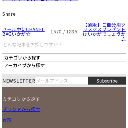
Share
【通販】ご自分用ク
セール中にCHANEL
リスマスプレゼント
1570 / 1835
BAGいかが☆
はいかがでしょうか
♪
カテゴリから探す
オーナーズボイス
LIPS本店
LIPS札幌パルコ店
アーカイブから探す
LIPS通販部門
LIPS 銀座店
月
火
水
木
金
土
日
8
NEWSLETTER
Subscribe
1
2
3
4
5
6
7
8
9
カテゴリから探す
10
11
12
13
14
15
16
2026
17
18
19
20
21
22
23
NEW ITEM
ブランドから探す
PRICE DOWN
24
25
26
27
28
29
30
買取
時計
31
バッグ