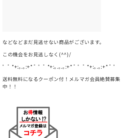
などなどまだ見逃せない商品がございます。
この機会をお見逃しなく(^^)/
゜ﾟ *+:｡.｡:+* ﾟ ゜ﾟ *+:｡.｡.｡:+* ﾟ ゜ﾟ *+:｡.｡:+* ﾟ ゜
送料無料になるクーポン付！メルマガ会員絶賛募集
中！！