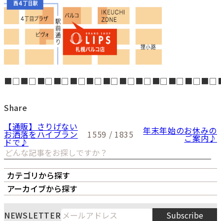
■□■□■□■□■□■□■□■□■□■□■□■□■□
Share
【通販】さりげない
年末年始のお休みの
お洒落をハイブラン
1559 / 1835
ご案内♪
ドで♪
カテゴリから探す
オーナーズボイス
LIPS本店
LIPS札幌パルコ店
アーカイブから探す
LIPS通販部門
LIPS 銀座店
月
火
水
木
金
土
日
8
NEWSLETTER
Subscribe
1
2