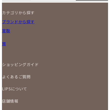
3
4
5
6
7
8
9
カテゴリから探す
10
11
12
13
14
15
16
2026
17
18
19
20
21
22
23
NEW ITEM
ブランドから探す
PRICE DOWN
24
25
26
27
28
29
30
買取
時計
31
バッグ
宅配買取
小物
質
店頭買取
ジュエリー
出張買取
特集
定額買取
委託販売
LINE査定
ショッピングガイド
メール査定
ご注文の手順
買取実績
よくあるご質問
商品について
配送・返品について
初めての方
お支払いについて
LIPSについて
商品について
保証について
買取について
会社概要
質について
店舗情報
各事業部の紹介
返品について
メディア掲載情報
LIPS 銀座店