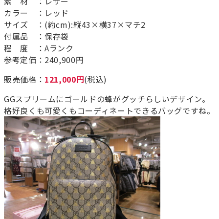
素 材 ：レザー
カラー ：レッド
サイズ ：(約cm):縦43×横37×マチ2
付属品 ：保存袋
程 度 ：Aランク
参考定価：240,900円
販売価格：
121,000円
(税込)
GGスプリームにゴールドの蜂がグッチらしいデザイン。
格好良くも可愛くもコーディネートできるバッグですね。