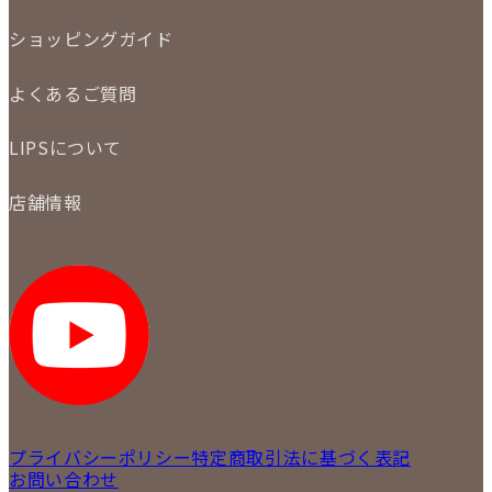
委託販売
LINE査定
ショッピングガイド
メール査定
ご注文の手順
買取実績
よくあるご質問
商品について
配送・返品について
初めての方
お支払いについて
LIPSについて
商品について
保証について
買取について
会社概要
質について
店舗情報
各事業部の紹介
返品について
メディア掲載情報
LIPS 銀座店
採用情報
LIPS 新宿店
STAFF BLOG
LIPS 札幌パルコ店
SNS
LIPS 札幌白石店
LIPS 通信販売事業部
プライバシーポリシー
特定商取引法に基づく表記
お問い合わせ