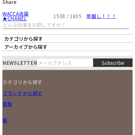
Share
WACCA池袋
1538 / 1835
年越し！！！
★CHANEL
カテゴリから探す
オーナーズボイス
LIPS本店
LIPS札幌パルコ店
アーカイブから探す
LIPS通販部門
LIPS 銀座店
月
火
水
木
金
土
日
8
NEWSLETTER
Subscribe
1
2
3
4
5
6
7
8
9
カテゴリから探す
10
11
12
13
14
15
16
2026
17
18
19
20
21
22
23
NEW ITEM
ブランドから探す
PRICE DOWN
24
25
26
27
28
29
30
買取
時計
31
バッグ
宅配買取
小物
質
店頭買取
ジュエリー
出張買取
特集
定額買取