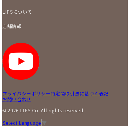
配送・返品について
初めての方
お支払いについて
LIPSについて
商品について
保証について
買取について
会社概要
質について
店舗情報
各事業部の紹介
返品について
メディア掲載情報
LIPS 銀座店
採用情報
LIPS 新宿店
STAFF BLOG
LIPS 札幌パルコ店
SNS
LIPS 札幌白石店
LIPS 通信販売事業部
プライバシーポリシー
特定商取引法に基づく表記
お問い合わせ
© 2026 LIPS Co. All rights reserved.
Select Language
▼