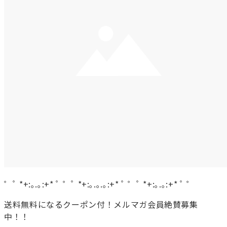
゜ﾟ *+:｡.｡:+* ﾟ ゜ﾟ *+:｡.｡.｡:+* ﾟ ゜ﾟ *+:｡.｡:+* ﾟ ゜
送料無料になるクーポン付！メルマガ会員絶賛募集
中！！