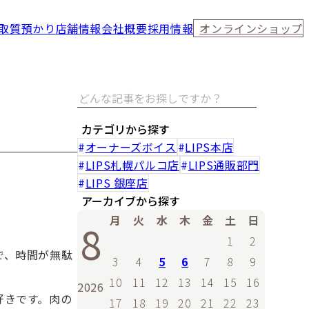
取
質預かり
店舗情報
会社概要
採用情報
オンラインショップ
カテゴリから探す
オーナーズボイス
LIPS本店
LIPS札幌パルコ店
LIPS通販部門
LIPS 銀座店
アーカイブから探す
月
火
水
木
金
土
日
8
1
2
で、時間が無駄
3
4
5
6
7
8
9
10
11
12
13
14
15
16
2026
好きです。肉の
17
18
19
20
21
22
23