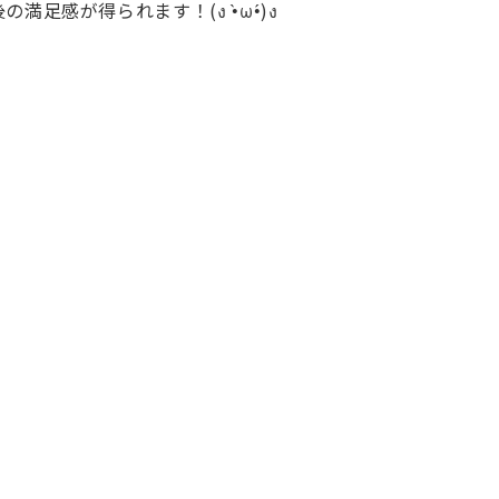
感が得られます！(ง •̀ω•́)ง