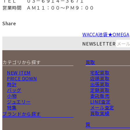
ＴＥＬ ０３－６９１４－３６７１
営業時間 ＡＭ１１：００～ＰＭ９：００
Share
WACCA池袋★OMEGA
NEWSLETTER
カテゴリから探す
買取
NEW ITEM
宅配買取
PRICE DOWN
店頭買取
時計
出張買取
バッグ
定額買取
小物
委託販売
ジュエリー
LINE査定
特集
メール査定
買取実績
ブランドから探す
質