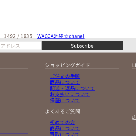
1492 / 1835
WACCA池袋☆chanel
Subscribe
ショッピングガイド
L
ご注文の手順
商品について
配送・返品について
お支払いについて
保証について
よくあるご質問
初めての方
商品について
買取について