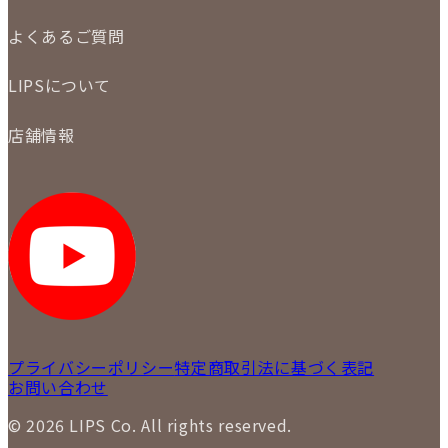
メール査定
ご注文の手順
買取実績
よくあるご質問
商品について
配送・返品について
初めての方
お支払いについて
LIPSについて
商品について
保証について
買取について
会社概要
質について
店舗情報
各事業部の紹介
返品について
メディア掲載情報
LIPS 銀座店
採用情報
LIPS 新宿店
STAFF BLOG
LIPS 札幌パルコ店
SNS
LIPS 札幌白石店
LIPS 通信販売事業部
プライバシーポリシー
特定商取引法に基づく表記
お問い合わせ
© 2026 LIPS Co. All rights reserved.