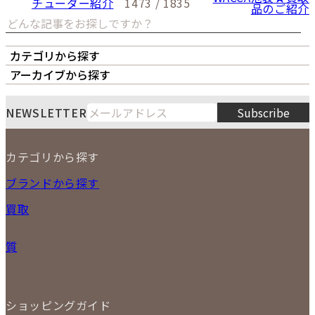
チューダー紹介
1473 / 1835
品のご紹介
カテゴリから探す
オーナーズボイス
LIPS本店
LIPS札幌パルコ店
アーカイブから探す
LIPS通販部門
LIPS 銀座店
月
火
水
木
金
土
日
8
NEWSLETTER
Subscribe
1
2
3
4
5
6
7
8
9
カテゴリから探す
10
11
12
13
14
15
16
2026
17
18
19
20
21
22
23
NEW ITEM
ブランドから探す
PRICE DOWN
24
25
26
27
28
29
30
買取
時計
31
バッグ
宅配買取
小物
質
店頭買取
ジュエリー
出張買取
特集
定額買取
委託販売
LINE査定
ショッピングガイド