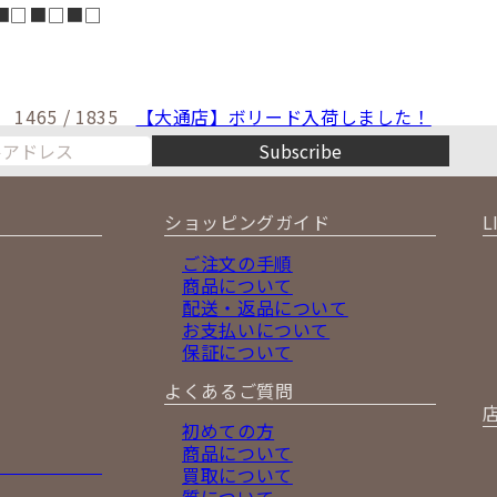
■□■□■□
1465 / 1835
【大通店】ボリード入荷しました！
Subscribe
ショッピングガイド
L
ご注文の手順
商品について
配送・返品について
お支払いについて
保証について
よくあるご質問
初めての方
商品について
買取について