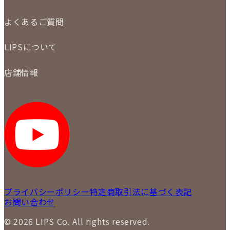
メール査定
ご注文の手順
買取実績
よくあるご質問
商品について
配送・返品について
初めての方
お支払いについて
LIPSについて
商品について
保証について
買取について
会社概要
質について
店舗情報
各事業部の紹介
返品について
メディア掲載情報
LIPS 銀座店
採用情報
LIPS 新宿店
STAFF BLOG
LIPS 札幌パルコ店
SNS
LIPS 札幌白石店
LIPS 通信販売事業部
プライバシーポリシー
特定商取引法に基づく表記
お問い合わせ
© 2026 LIPS Co. All rights reserved.