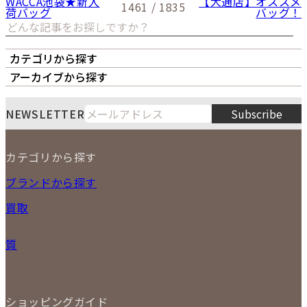
WACCA池袋★新入
【大通店】オススメ
1461 / 1835
荷バッグ
バッグ！
カテゴリから探す
オーナーズボイス
LIPS本店
LIPS札幌パルコ店
アーカイブから探す
LIPS通販部門
LIPS 銀座店
月
火
水
木
金
土
日
8
NEWSLETTER
Subscribe
1
2
3
4
5
6
7
8
9
カテゴリから探す
10
11
12
13
14
15
16
2026
17
18
19
20
21
22
23
NEW ITEM
ブランドから探す
PRICE DOWN
24
25
26
27
28
29
30
買取
時計
31
バッグ
宅配買取
小物
質
店頭買取
ジュエリー
出張買取
特集
定額買取
委託販売
LINE査定
ショッピングガイド