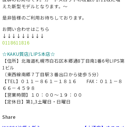
えた新型モデルとなります。～
是非皆様のご利用お待ちしております。
お問い合わせはこちら
↓↓↓↓↓↓↓↓↓
0118611816
☆KAKU質店/LIPS本店☆
【住所】北海道札幌市白石区本郷通8丁目南1番6号LIPS第
1ビル
（東西線南郷７丁目駅３番出口から徒歩５分）
【TEL】０１１－８６１－１８１６ FAX：０１１－８
６６－４５９８
【営業時間】１０：００～１９：００
【定休日】第1,3土曜日・日曜日
Share