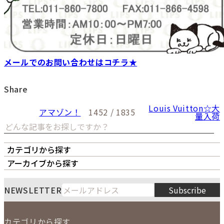
メールでのお問い合わせはコチラ★
Share
Louis Vuitton☆大
アマゾン！
1452 / 1835
量入荷
カテゴリから探す
オーナーズボイス
LIPS本店
LIPS札幌パルコ店
アーカイブから探す
LIPS通販部門
LIPS 銀座店
月
火
水
木
金
土
日
8
NEWSLETTER
Subscribe
1
2
3
4
5
6
7
8
9
カテゴリから探す
10
11
12
13
14
15
16