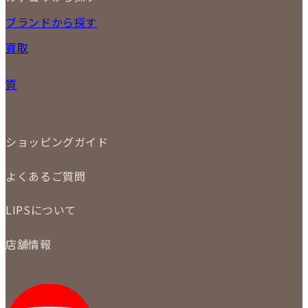
2026
17
18
19
20
21
22
23
NEW ITEM
ブランドから探す
PRICE DOWN
24
25
26
27
28
29
30
買取
時計
31
バッグ
宅配買取
小物
質
店頭買取
ジュエリー
出張買取
特集
定額買取
委託販売
LINE査定
ショッピングガイド
メール査定
ご注文の手順
買取実績
よくあるご質問
商品について
配送・返品について
初めての方
お支払いについて
LIPSについて
商品について
保証について
買取について
会社概要
質について
店舗情報
各事業部の紹介
返品について
メディア掲載情報
LIPS 銀座店
採用情報
LIPS 新宿店
STAFF BLOG
LIPS 札幌パルコ店
SNS