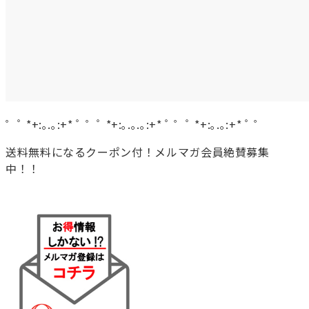
゜ﾟ *+:｡.｡:+* ﾟ ゜ﾟ *+:｡.｡.｡:+* ﾟ ゜ﾟ *+:｡.｡:+* ﾟ ゜
送料無料になるクーポン付！メルマガ会員絶賛募集
中！！