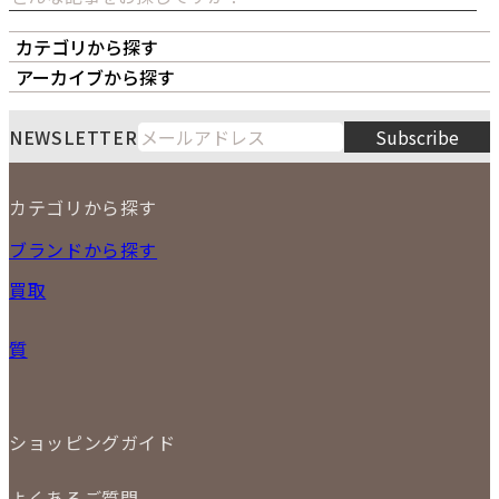
カテゴリから探す
オーナーズボイス
LIPS本店
LIPS札幌パルコ店
アーカイブから探す
LIPS通販部門
LIPS 銀座店
月
火
水
木
金
土
日
8
NEWSLETTER
Subscribe
1
2
3
4
5
6
7
8
9
カテゴリから探す
10
11
12
13
14
15
16
2026
17
18
19
20
21
22
23
NEW ITEM
ブランドから探す
PRICE DOWN
24
25
26
27
28
29
30
買取
時計
31
バッグ
宅配買取
小物
質
店頭買取
ジュエリー
出張買取
特集
定額買取
委託販売
LINE査定
ショッピングガイド
メール査定
ご注文の手順
買取実績
よくあるご質問