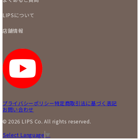
商品について
配送・返品について
初めての方
お支払いについて
LIPSについて
商品について
保証について
買取について
会社概要
質について
店舗情報
各事業部の紹介
返品について
メディア掲載情報
LIPS 銀座店
採用情報
LIPS 新宿店
STAFF BLOG
LIPS 札幌パルコ店
SNS
LIPS 札幌白石店
LIPS 通信販売事業部
プライバシーポリシー
特定商取引法に基づく表記
お問い合わせ
© 2026 LIPS Co. All rights reserved.
Select Language
▼