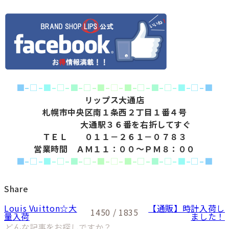
■
–
□
–
■
–
□
–
■
–
□
–
■
–
□
–
■
–
□
–
■
–
□
–
■
–
□
–
■
リップス大通店
札幌市中央区南１条西２丁目１番４号
大通駅３６番を右折してすぐ
ＴＥＬ ０１１－２６１－０７８３
営業時間 ＡＭ１１：００～ＰＭ８：００
■
–
□
–
■
–
□
–
■
–
□
–
■
–
□
–
■
–
□
–
■
–
□
–
■
–
□
–
■
Share
Louis Vuitton☆大
【通販】時計入荷し
1450 / 1835
量入荷
ました！