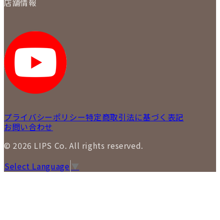
質について
店舗情報
各事業部の紹介
返品について
メディア掲載情報
LIPS 銀座店
採用情報
LIPS 新宿店
STAFF BLOG
LIPS 札幌パルコ店
SNS
LIPS 札幌白石店
LIPS 通信販売事業部
プライバシーポリシー
特定商取引法に基づく表記
お問い合わせ
© 2026 LIPS Co. All rights reserved.
Select Language
▼