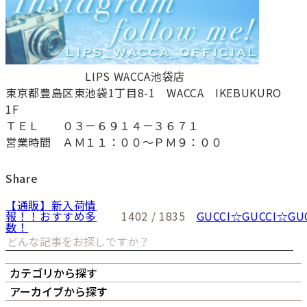
LIPS WACCA池袋店
東京都豊島区東池袋1丁目8-1 WACCA IKEBUKURO
1F
ＴＥＬ ０３－６９１４－３６７１
営業時間 ＡＭ１１：００～ＰＭ９：００
Share
【通販】新入荷情
報！！おすすめ多
1402 / 1835
GUCCI☆GUCCI☆GU
数！
カテゴリから探す
オーナーズボイス
LIPS本店
LIPS札幌パルコ店
アーカイブから探す