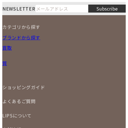
LIPS通販部門
LIPS 銀座店
月
火
水
木
金
土
日
8
NEWSLETTER
Subscribe
1
2
3
4
5
6
7
8
9
カテゴリから探す
10
11
12
13
14
15
16
2026
17
18
19
20
21
22
23
NEW ITEM
ブランドから探す
PRICE DOWN
24
25
26
27
28
29
30
買取
時計
31
バッグ
宅配買取
小物
質
店頭買取
ジュエリー
出張買取
特集
定額買取
委託販売
LINE査定
ショッピングガイド
メール査定
ご注文の手順
買取実績
よくあるご質問
商品について
配送・返品について
初めての方
お支払いについて
LIPSについて
商品について
保証について
買取について
会社概要