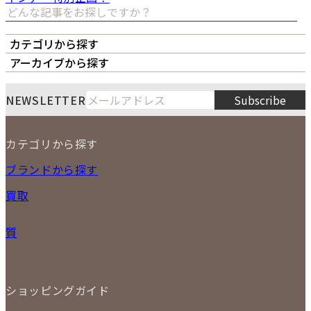
カテゴリから探す
オーナーズボイス
LIPS本店
LIPS札幌パルコ店
アーカイブから探す
LIPS通販部門
LIPS 銀座店
月
火
水
木
金
土
日
8
NEWSLETTER
Subscribe
1
2
3
4
5
6
7
8
9
カテゴリから探す
10
11
12
13
14
15
16
2026
17
18
19
20
21
22
23
NEW ITEM
ブランドから探す
PRICE DOWN
24
25
26
27
28
29
30
買取
時計
31
バッグ
宅配買取
小物
質
店頭買取
ジュエリー
出張買取
特集
定額買取
委託販売
LINE査定
ショッピングガイド
メール査定