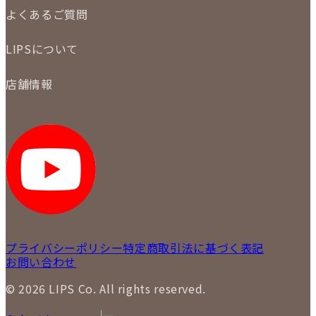
ご注文の手順
買取実績
よくあるご質問
商品について
配送・返品について
初めての方
お支払いについて
LIPSについて
商品について
保証について
買取について
会社概要
質について
店舗情報
各事業部の紹介
返品について
メディア掲載情報
LIPS 銀座店
採用情報
LIPS 新宿店
STAFF BLOG
LIPS 札幌パルコ店
SNS
LIPS 札幌白石店
LIPS 通信販売事業部
プライバシーポリシー
特定商取引法に基づく表記
お問い合わせ
© 2026 LIPS Co. All rights reserved.