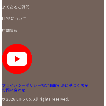
ご注文の手順
買取実績
よくあるご質問
商品について
配送・返品について
初めての方
お支払いについて
LIPSについて
商品について
保証について
買取について
会社概要
質について
店舗情報
各事業部の紹介
返品について
メディア掲載情報
LIPS 銀座店
採用情報
LIPS 新宿店
STAFF BLOG
LIPS 札幌パルコ店
SNS
LIPS 札幌白石店
LIPS 通信販売事業部
プライバシーポリシー
特定商取引法に基づく表記
お問い合わせ
© 2026 LIPS Co. All rights reserved.