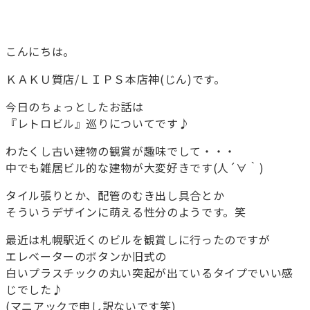
こんにちは。
ＫＡＫＵ質店/ＬＩＰＳ本店神(じん)です。
今日のちょっとしたお話は
『レトロビル』巡りについてです♪
わたくし古い建物の観賞が趣味でして・・・
中でも雑居ビル的な建物が大変好きです(人´∀｀)
タイル張りとか、配管のむき出し具合とか
そういうデザインに萌える性分のようです。笑
最近は札幌駅近くのビルを観賞しに行ったのですが
エレベーターのボタンか旧式の
白いプラスチックの丸い突起が出ているタイプでいい感
じでした♪
(マニアックで申し訳ないです笑)