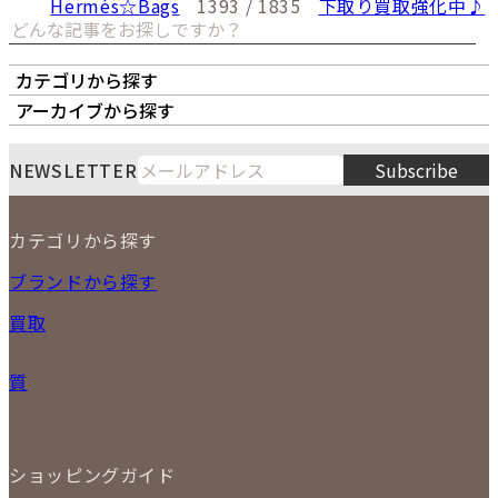
Hermès☆Bags
1393 / 1835
下取り買取強化中♪
カテゴリから探す
オーナーズボイス
LIPS本店
LIPS札幌パルコ店
アーカイブから探す
LIPS通販部門
LIPS 銀座店
月
火
水
木
金
土
日
8
NEWSLETTER
Subscribe
1
2
3
4
5
6
7
8
9
カテゴリから探す
10
11
12
13
14
15
16
2026
17
18
19
20
21
22
23
NEW ITEM
ブランドから探す
PRICE DOWN
24
25
26
27
28
29
30
買取
時計
31
バッグ
宅配買取
小物
質
店頭買取
ジュエリー
出張買取
特集
定額買取
委託販売
LINE査定
ショッピングガイド
メール査定