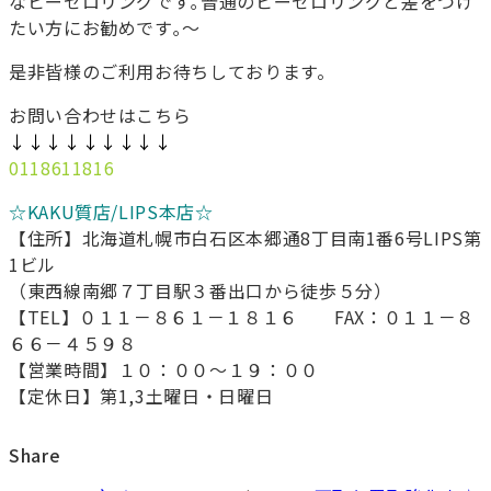
なビーゼロリングです｡普通のビーゼロリングと差をつけ
たい方にお勧めです｡～
是非皆様のご利用お待ちしております。
お問い合わせはこちら
↓↓↓↓↓↓↓↓↓
0118611816
☆KAKU質店/LIPS本店☆
【住所】北海道札幌市白石区本郷通8丁目南1番6号LIPS第
1ビル
（東西線南郷７丁目駅３番出口から徒歩５分）
【TEL】０１１－８６１－１８１６ FAX：０１１－８
６６－４５９８
【営業時間】１０：００～１９：００
【定休日】第1,3土曜日・日曜日
Share