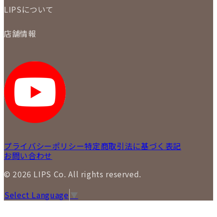
初めての方
お支払いについて
LIPSについて
商品について
保証について
買取について
会社概要
質について
店舗情報
各事業部の紹介
返品について
メディア掲載情報
LIPS 銀座店
採用情報
LIPS 新宿店
STAFF BLOG
LIPS 札幌パルコ店
SNS
LIPS 札幌白石店
LIPS 通信販売事業部
プライバシーポリシー
特定商取引法に基づく表記
お問い合わせ
© 2026 LIPS Co. All rights reserved.
Select Language
▼