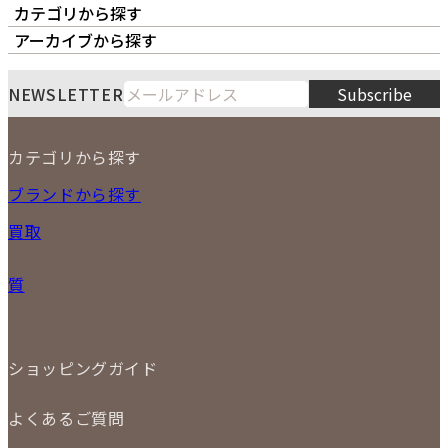
カテゴリから探す
オーナーズボイス
LIPS本店
LIPS札幌パルコ店
アーカイブから探す
LIPS通販部門
LIPS 銀座店
月
火
水
木
金
土
日
8
NEWSLETTER
Subscribe
1
2
3
4
5
6
7
8
9
カテゴリから探す
10
11
12
13
14
15
16
2026
17
18
19
20
21
22
23
NEW ITEM
ブランドから探す
PRICE DOWN
24
25
26
27
28
29
30
買取
時計
31
バッグ
宅配買取
小物
質
店頭買取
ジュエリー
出張買取
特集
定額買取
委託販売
LINE査定
ショッピングガイド
メール査定
ご注文の手順
買取実績
よくあるご質問
商品について
配送・返品について