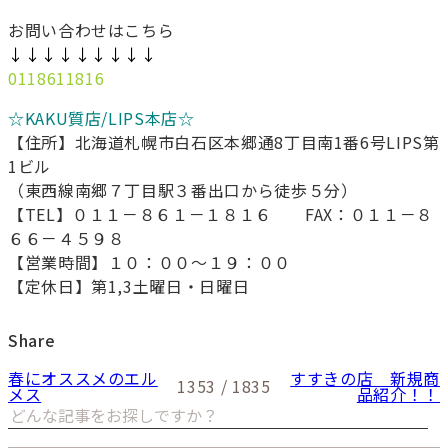
お問い合わせはこちら
↓↓↓↓↓↓↓↓↓
0118611816
☆KAKU質店/LIPS本店☆
【住所】北海道札幌市白石区本郷通8丁目南1番6号LIPS第
1ビル
（東西線南郷７丁目駅３番出口から徒歩５分）
【TEL】０１１－８６１－１８１６ FAX：０１１－８
６６－４５９８
【営業時間】１０：００～１９：００
【定休日】第1,3土曜日・日曜日
Share
春にオススメのエル
すすきの店 新規商
1353 / 1835
メス
品紹介！！