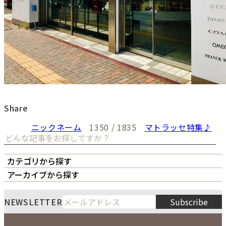
Share
ニックネーム
1350 / 1835
マトラッセ特集♪
カテゴリから探す
オーナーズボイス
LIPS本店
LIPS札幌パルコ店
アーカイブから探す
LIPS通販部門
LIPS 銀座店
月
火
水
木
金
土
日
8
NEWSLETTER
Subscribe
1
2
3
4
5
6
7
8
9