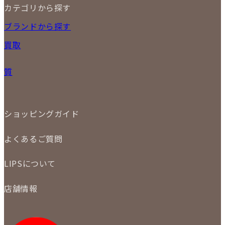
カテゴリから探す
10
11
12
13
14
15
16
2026
17
18
19
20
21
22
23
NEW ITEM
ブランドから探す
PRICE DOWN
24
25
26
27
28
29
30
買取
時計
31
バッグ
宅配買取
小物
質
店頭買取
ジュエリー
出張買取
特集
定額買取
委託販売
LINE査定
ショッピングガイド
メール査定
ご注文の手順
買取実績
よくあるご質問
商品について
配送・返品について
初めての方
お支払いについて
LIPSについて
商品について
保証について
買取について
会社概要
質について
店舗情報
各事業部の紹介
返品について
メディア掲載情報
LIPS 銀座店
採用情報
LIPS 新宿店
STAFF BLOG