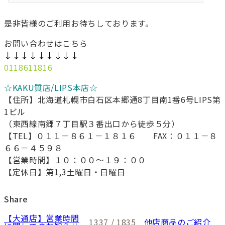
是非皆様のご利用お待ちしております。
お問い合わせはこちら
↓↓↓↓↓↓↓↓↓
0118611816
☆KAKU質店/LIPS本店☆
【住所】北海道札幌市白石区本郷通8丁目南1番6号LIPS第
1ビル
（東西線南郷７丁目駅３番出口から徒歩５分）
【TEL】０１１－８６１－１８１６ FAX：０１１－８
６６－４５９８
【営業時間】１０：００～１９：００
【定休日】第1,3土曜日・日曜日
Share
【大通店】営業時間
1337 / 1835
他店商品のご紹介