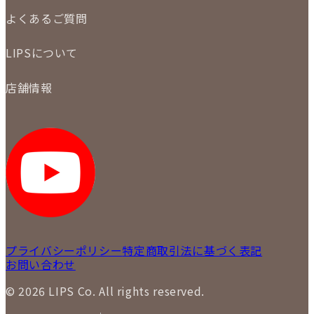
ご注文の手順
買取実績
よくあるご質問
商品について
配送・返品について
初めての方
お支払いについて
LIPSについて
商品について
保証について
買取について
会社概要
質について
店舗情報
各事業部の紹介
返品について
メディア掲載情報
LIPS 銀座店
採用情報
LIPS 新宿店
STAFF BLOG
LIPS 札幌パルコ店
SNS
LIPS 札幌白石店
LIPS 通信販売事業部
プライバシーポリシー
特定商取引法に基づく表記
お問い合わせ
© 2026 LIPS Co. All rights reserved.