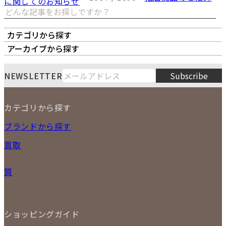
に関してのお知らせ
カテゴリから探す
オーナーズボイス
LIPS本店
LIPS札幌パルコ店
アーカイブから探す
LIPS通販部門
LIPS 銀座店
月
火
水
木
金
土
日
8
NEWSLETTER
Subscribe
1
2
3
4
5
6
7
8
9
カテゴリから探す
10
11
12
13
14
15
16
2026
17
18
19
20
21
22
23
NEW ITEM
ブランドから探す
PRICE DOWN
24
25
26
27
28
29
30
買取
時計
31
バッグ
宅配買取
小物
質
店頭買取
ジュエリー
出張買取
特集
定額買取
委託販売
LINE査定
ショッピングガイド
メール査定