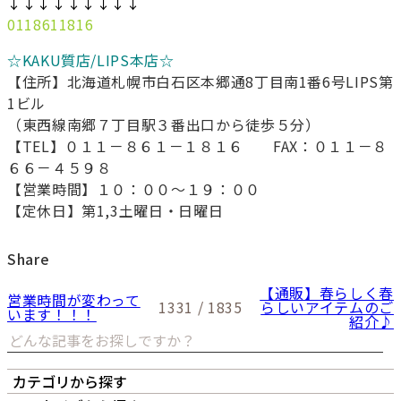
↓↓↓↓↓↓↓↓↓
0118611816
☆KAKU質店/LIPS本店☆
【住所】北海道札幌市白石区本郷通8丁目南1番6号LIPS第
1ビル
（東西線南郷７丁目駅３番出口から徒歩５分）
【TEL】０１１－８６１－１８１６ FAX：０１１－８
６６－４５９８
【営業時間】１０：００～１９：００
【定休日】第1,3土曜日・日曜日
Share
【通販】春らしく春
営業時間が変わって
1331 / 1835
らしいアイテムのご
います！！！
紹介♪
カテゴリから探す