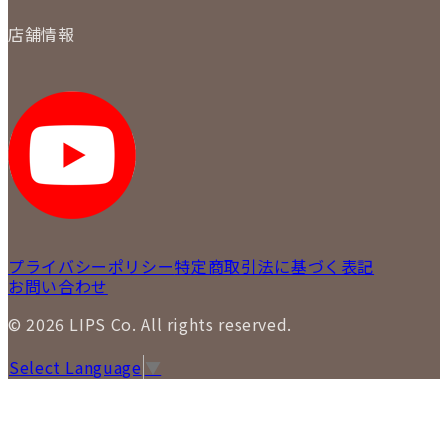
保証について
買取について
会社概要
質について
店舗情報
各事業部の紹介
返品について
メディア掲載情報
LIPS 銀座店
採用情報
LIPS 新宿店
STAFF BLOG
LIPS 札幌パルコ店
SNS
LIPS 札幌白石店
LIPS 通信販売事業部
プライバシーポリシー
特定商取引法に基づく表記
お問い合わせ
© 2026 LIPS Co. All rights reserved.
Select Language
▼