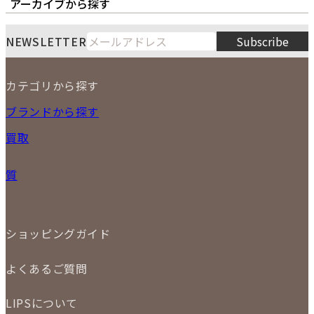
オーナーズボイス
LIPS本店
LIPS札幌パルコ店
アーカイブから探す
LIPS通販部門
LIPS 銀座店
月
火
水
木
金
土
日
8
NEWSLETTER
Subscribe
1
2
3
4
5
6
7
8
9
カテゴリから探す
10
11
12
13
14
15
16
2026
17
18
19
20
21
22
23
NEW ITEM
ブランドから探す
PRICE DOWN
24
25
26
27
28
29
30
買取
時計
31
バッグ
宅配買取
小物
質
店頭買取
ジュエリー
出張買取
特集
定額買取
委託販売
LINE査定
ショッピングガイド
メール査定
ご注文の手順
買取実績
よくあるご質問
商品について
配送・返品について
初めての方
お支払いについて
LIPSについて
商品について