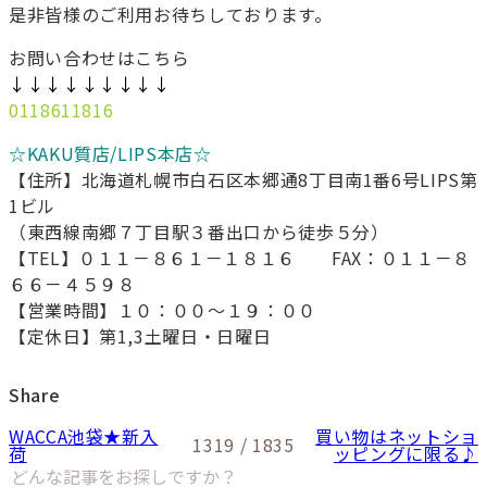
是非皆様のご利用お待ちしております。
お問い合わせはこちら
↓↓↓↓↓↓↓↓↓
0118611816
☆KAKU質店/LIPS本店☆
【住所】北海道札幌市白石区本郷通8丁目南1番6号LIPS第
1ビル
（東西線南郷７丁目駅３番出口から徒歩５分）
【TEL】０１１－８６１－１８１６ FAX：０１１－８
６６－４５９８
【営業時間】１０：００～１９：００
【定休日】第1,3土曜日・日曜日
Share
WACCA池袋★新入
買い物はネットショ
1319 / 1835
荷
ッピングに限る♪