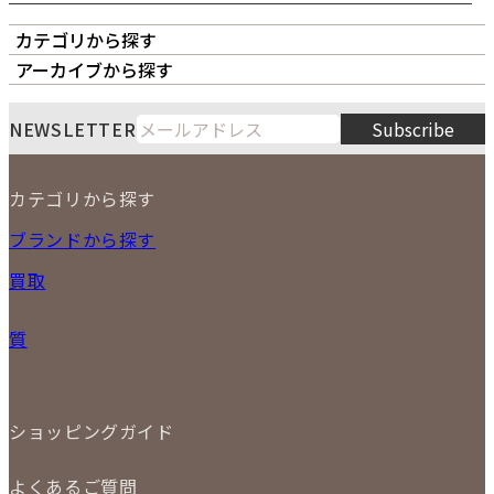
カテゴリから探す
オーナーズボイス
LIPS本店
LIPS札幌パルコ店
アーカイブから探す
LIPS通販部門
LIPS 銀座店
月
火
水
木
金
土
日
8
NEWSLETTER
Subscribe
1
2
3
4
5
6
7
8
9
カテゴリから探す
10
11
12
13
14
15
16
2026
17
18
19
20
21
22
23
NEW ITEM
ブランドから探す
PRICE DOWN
24
25
26
27
28
29
30
買取
時計
31
バッグ
宅配買取
小物
質
店頭買取
ジュエリー
出張買取
特集
定額買取
委託販売
LINE査定
ショッピングガイド
メール査定
ご注文の手順
買取実績
よくあるご質問
商品について