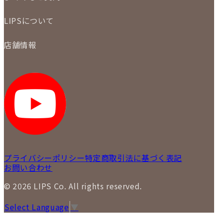
配送・返品について
初めての方
お支払いについて
LIPSについて
商品について
保証について
買取について
会社概要
質について
店舗情報
各事業部の紹介
返品について
メディア掲載情報
LIPS 銀座店
採用情報
LIPS 新宿店
STAFF BLOG
LIPS 札幌パルコ店
SNS
LIPS 札幌白石店
LIPS 通信販売事業部
プライバシーポリシー
特定商取引法に基づく表記
お問い合わせ
© 2026 LIPS Co. All rights reserved.
Select Language
▼