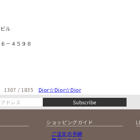
1ビル
６６－４５９８
1307 / 1835
Dior☆Dior☆Dior
Subscribe
ショッピングガイド
L
ご注文の手順
商品について