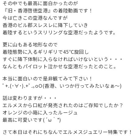
その中でも最高に面白かったのが
『旧・香港啓徳空港』の着陸動画です！
今は亡きこの空港なんですが
香港のビル郡スレスレに降下していき
着陸するというスリリングな空港だったようです。
更に山もある地形なので
着陸態勢に入るギリギリで45℃旋回し
すぐに降下体制に入らなければいけないという・・・
なんともパイロット泣かせな空港だったとのこと。
本当に面白いので是非観てみて下さい！
ﾟ+.(･∀･).+ﾟ.｡oO(香港、いつか行ってみたいなぁ～)
話は変わりますが・・・
エルメスから口紅が発売されたのはご存知でしたか？
オレンジの小箱に入ったルージュ
最高に可愛いです(´ω｀*)
さて本日はそれにちなんでエルメスジュエリー特集です！