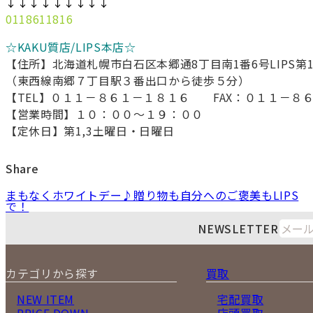
↓↓↓↓↓↓↓↓↓
0118611816
☆KAKU質店/LIPS本店☆
【住所】北海道札幌市白石区本郷通8丁目南1番6号LIPS第
（東西線南郷７丁目駅３番出口から徒歩５分）
【TEL】０１１－８６１－１８１６ FAX：０１１－８
【営業時間】１０：００～１９：００
【定休日】第1,3土曜日・日曜日
Share
まもなくホワイトデー♪贈り物も自分へのご褒美もLIPS
で！
NEWSLETTER
カテゴリから探す
買取
NEW ITEM
宅配買取
PRICE DOWN
店頭買取