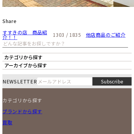
Share
すすきの店 商品紹
1303 / 1835
他店商品のご紹介
介！！
カテゴリから探す
オーナーズボイス
LIPS本店
LIPS札幌パルコ店
アーカイブから探す
LIPS通販部門
LIPS 銀座店
月
火
水
木
金
土
日
8
NEWSLETTER
Subscribe
1
2
3
4
5
6
7
8
9
カテゴリから探す
10
11
12
13
14
15
16
2026
17
18
19
20
21
22
23
NEW ITEM
ブランドから探す
PRICE DOWN
24
25
26
27
28
29
30
買取
時計
31
バッグ
宅配買取