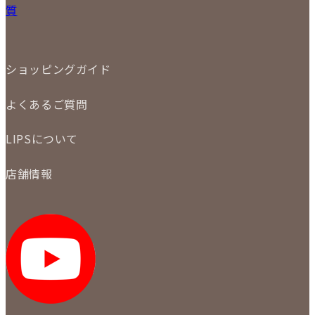
小物
質
店頭買取
ジュエリー
出張買取
特集
定額買取
委託販売
LINE査定
ショッピングガイド
メール査定
ご注文の手順
買取実績
よくあるご質問
商品について
配送・返品について
初めての方
お支払いについて
LIPSについて
商品について
保証について
買取について
会社概要
質について
店舗情報
各事業部の紹介
返品について
メディア掲載情報
LIPS 銀座店
採用情報
LIPS 新宿店
STAFF BLOG
LIPS 札幌パルコ店
SNS
LIPS 札幌白石店
LIPS 通信販売事業部