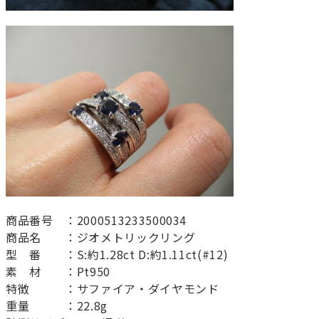
商品番号 ：2000513233500034
商品名 ：ジオメトリックリング
型 番 ：S:約1.28ct D:約1.11ct(#12)
素 材 ：Pt950
特徴 ：サファイア・ダイヤモンド
重量 ：22.8g