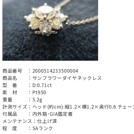
商品番号 ：2000514233500004
商品名 ：サンフラワーダイヤネックレス
型 番 ：D:0.71ct
素 材 ：Pt950
重量 ：5.2g
計測サイズ：ヘッド(約cm):縦1.2×横1.2×奥行0.6 チェーン
付属品 ：内外箱･GIA鑑定書
メンテナンス：仕上げ済
程 度 ：SAランク