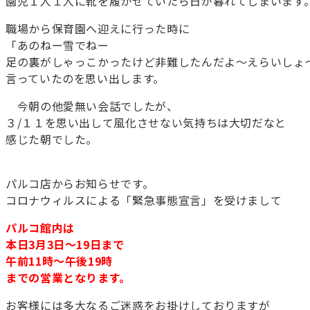
園児１人１人に靴を履かせていたら日が暮れてしまいます
職場から保育園へ迎えに行った時に
「あのねー雪でねー
足の裏がしゃっこかったけど非難したんだよ～えらいしょ
言っていたのを思い出します。
今朝の他愛無い会話でしたが、
３/１１を思い出して風化させない気持ちは大切だなと
感じた朝でした。
パルコ店からお知らせです。
コロナウィルスによる「緊急事態宣言」を受けまして
パルコ館内は
本日3月3日～19日まで
午前11時～午後19時
までの営業となります。
お客様には多大なるご迷惑をお掛けしておりますが