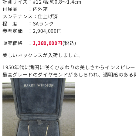
計測サイズ：#12 幅:約0.8～1.4cm
付属品 ：内外箱
メンテナンス：仕上げ済
程 度 ：SAランク
参考定価 ：2,904,000円
販売価格 ：
1,380,000円
(税込)
美しいネックレスが入荷しました。
1950年代に満開に咲くひまわりの美しさからインスピレ
最高グレードのダイヤモンドがあしらわれ、透明感のある