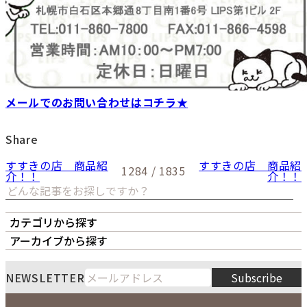
メールでのお問い合わせはコチラ★
Share
すすきの店 商品紹
すすきの店 商品紹
1284 / 1835
介！！
介！！
カテゴリから探す
オーナーズボイス
LIPS本店
LIPS札幌パルコ店
アーカイブから探す
LIPS通販部門
LIPS 銀座店
月
火
水
木
金
土
日
8
NEWSLETTER
Subscribe
1
2
3
4
5
6
7
8
9