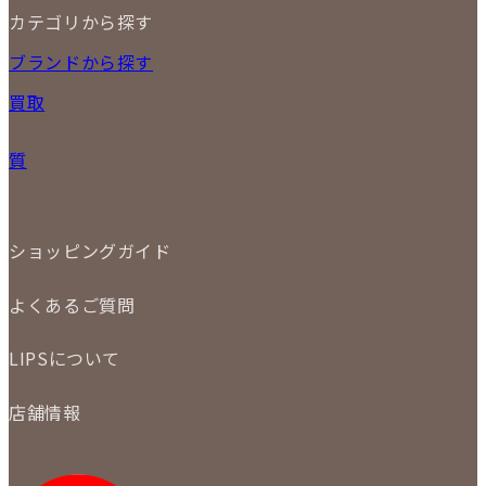
カテゴリから探す
10
11
12
13
14
15
16
2026
17
18
19
20
21
22
23
NEW ITEM
ブランドから探す
PRICE DOWN
24
25
26
27
28
29
30
買取
時計
31
バッグ
宅配買取
小物
質
店頭買取
ジュエリー
出張買取
特集
定額買取
委託販売
LINE査定
ショッピングガイド
メール査定
ご注文の手順
買取実績
よくあるご質問
商品について
配送・返品について
初めての方
お支払いについて
LIPSについて
商品について
保証について
買取について
会社概要
質について
店舗情報
各事業部の紹介
返品について
メディア掲載情報
LIPS 銀座店
採用情報
LIPS 新宿店
STAFF BLOG