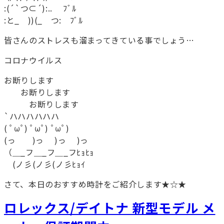
:(´`つ⊂´):.. ﾌﾞﾙ
:と_ ))(_ つ: ﾌﾞﾙ
皆さんのストレスも溜まってきている事でしょう…
コロナウイルス
お断りします
お断りします
お断りします
`ハハハハハハ
( ﾟωﾟ) ﾟωﾟ) ﾟωﾟ)
(っ )っ )っ )っ
（＿_フ＿_フ＿_フﾋｮﾋｮ
(ノ彡(ノ彡(ノ彡ﾋｮｲ
さて、本日のおすすめ時計をご紹介します★☆★
ロレックス/デイトナ 新型モデル メ