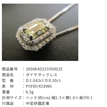
商品番号 ：2000640233500025
商品名 ：ダイヤネックレス
型 番 ：D:1.042ct D:0.30ct
素 材 ：Pt950/K18WG
重量 ：6.5g
計測サイズ：ヘッド(約cm):縦1.5×横1.0×奥行0.1
付属品 ：中宝研鑑定書