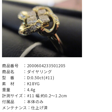
商品番号 ：2000604233501205
商品名 ：ダイヤリング
型 番 ：D:0.50ct(#11)
素 材 ：K18YG
重量 ：4.4g
計測サイズ：#11 幅:約0.2～1.2cm
付属品 ：本体のみ
メンテナンス：仕上げ済