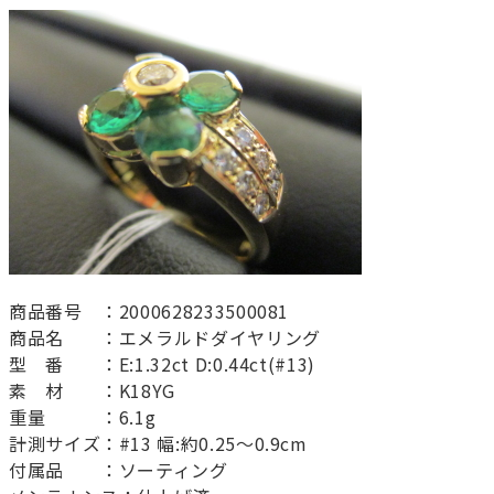
商品番号 ：2000628233500081
商品名 ：エメラルドダイヤリング
型 番 ：E:1.32ct D:0.44ct(#13)
素 材 ：K18YG
重量 ：6.1g
計測サイズ：#13 幅:約0.25～0.9cm
付属品 ：ソーティング