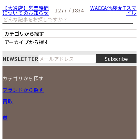
【大通店】営業時間
WACCA池袋★Tスマ
1277 / 1834
についてのお知らせ
イル
カテゴリから探す
オーナーズボイス
LIPS本店
LIPS札幌パルコ店
アーカイブから探す
LIPS通販部門
LIPS 銀座店
月
火
水
木
金
土
日
8
NEWSLETTER
Subscribe
1
2
3
4
5
6
7
8
9
カテゴリから探す
10
11
12
13
14
15
16
2026
17
18
19
20
21
22
23
NEW ITEM
ブランドから探す
PRICE DOWN
24
25
26
27
28
29
30
買取
時計
31
バッグ
宅配買取
小物
質
店頭買取
ジュエリー
出張買取
特集
定額買取
委託販売