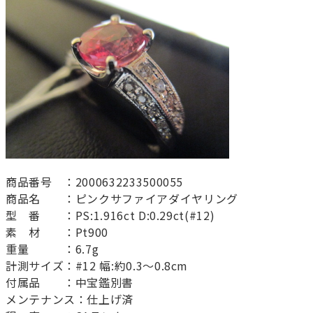
商品番号 ：2000632233500055
商品名 ：ピンクサファイアダイヤリング
型 番 ：PS:1.916ct D:0.29ct(#12)
素 材 ：Pt900
重量 ：6.7g
計測サイズ：#12 幅:約0.3～0.8cm
付属品 ：中宝鑑別書
メンテナンス：仕上げ済