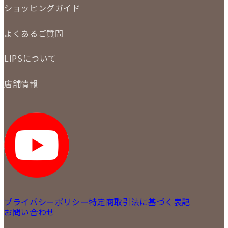
LINE査定
ショッピングガイド
メール査定
ご注文の手順
買取実績
よくあるご質問
商品について
配送・返品について
初めての方
お支払いについて
LIPSについて
商品について
保証について
買取について
会社概要
質について
店舗情報
各事業部の紹介
返品について
メディア掲載情報
LIPS 銀座店
採用情報
LIPS 新宿店
STAFF BLOG
LIPS 札幌パルコ店
SNS
LIPS 札幌白石店
LIPS 通信販売事業部
プライバシーポリシー
特定商取引法に基づく表記
お問い合わせ