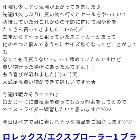
札幌も少しずつ気温が上がってきました♪
先週は久しぶりに買い物へ行くとセールをやっていて
我慢していた分これからの季節に向けて服や靴を
たくさん買ってきました＼(~o~)／
去年からず～っと狙っていたスニーカーがあって
他のやつと悩んでるうちにサイズ無くなってどこさがして
も
なくてもう買えない…。って諦めていたんですけど
買い物行った場所にあったんですよ！！
もう喜びが溢れました(´;ω;`)笑
大満足な買い物ができて嬉しいです☆★
今週は暖かそうですね♪
娘がじーじに自転車を買ってもらう約束をしてるので
外でストライダー練習したいと思います(*^^)v
今日はペアで身に着けれそうな商品をご紹介します♡♡
ロレックス/エクスプローラー1 ブラ