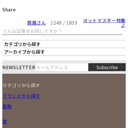
Share
ヨットマスター特集
質屋さん
1249 / 1835
♪
カテゴリから探す
オーナーズボイス
LIPS本店
LIPS札幌パルコ店
アーカイブから探す
LIPS通販部門
LIPS 銀座店
月
火
水
木
金
土
日
8
NEWSLETTER
Subscribe
1
2
3
4
5
6
7
8
9
カテゴリから探す
10
11
12
13
14
15
16
2026
17
18
19
20
21
22
23
NEW ITEM
ブランドから探す
PRICE DOWN
24
25
26
27
28
29
30
買取
時計
31
バッグ
宅配買取
小物
質
店頭買取
ジュエリー
出張買取