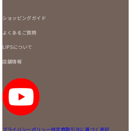
特集
定額買取
委託販売
LINE査定
ショッピングガイド
メール査定
ご注文の手順
買取実績
よくあるご質問
商品について
配送・返品について
初めての方
お支払いについて
LIPSについて
商品について
保証について
買取について
会社概要
質について
店舗情報
各事業部の紹介
返品について
メディア掲載情報
LIPS 銀座店
採用情報
LIPS 新宿店
STAFF BLOG
LIPS 札幌パルコ店
SNS
LIPS 札幌白石店
LIPS 通信販売事業部
プライバシーポリシー
特定商取引法に基づく表記