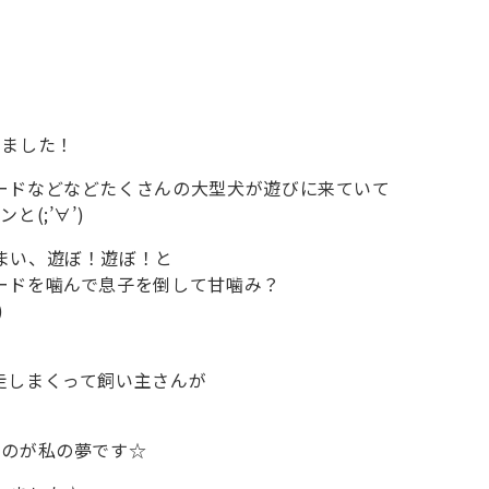
きました！
ードなどなどたくさんの大型犬が遊びに来ていて
(;’∀’)
まい、遊ぼ！遊ぼ！と
ードを噛んで息子を倒して甘噛み？
)
）
走しまくって飼い主さんが
むのが私の夢です☆