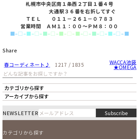
札幌市中央区南１条西２丁目１番４号
大通駅３６番を右折してすぐ
ＴＥＬ ０１１－２６１－０７８３
営業時間 ＡＭ１１：００～ＰＭ８：００
■
–
□
–
■
–
□
–
■
–
□
–
■
–
□
–
■
–
□
–
■
–
□
–
■
–
□
–
■
Share
WACCA池袋
春コーディネート♪
1217 / 1835
★OMEGA
カテゴリから探す
オーナーズボイス
LIPS本店
LIPS札幌パルコ店
アーカイブから探す
LIPS通販部門
LIPS 銀座店
月
火
水
木
金
土
日
8
NEWSLETTER
Subscribe
1
2
3
4
5
6
7
8
9
カテゴリから探す
10
11
12
13
14
15
16
2026