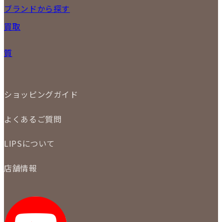
17
18
19
20
21
22
23
NEW ITEM
ブランドから探す
PRICE DOWN
24
25
26
27
28
29
30
買取
時計
31
バッグ
宅配買取
小物
質
店頭買取
ジュエリー
出張買取
特集
定額買取
委託販売
LINE査定
ショッピングガイド
メール査定
ご注文の手順
買取実績
よくあるご質問
商品について
配送・返品について
初めての方
お支払いについて
LIPSについて
商品について
保証について
買取について
会社概要
質について
店舗情報
各事業部の紹介
返品について
メディア掲載情報
LIPS 銀座店
採用情報
LIPS 新宿店
STAFF BLOG
LIPS 札幌パルコ店
SNS
LIPS 札幌白石店