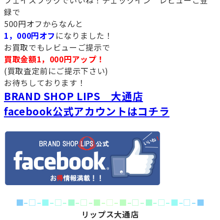
フェイスブックでいいね！チェックイン レビューご登
録で
500円オフからなんと
1，000円オフ
になりました！
お買取でもレビューご提示で
買取金額1，000円アップ！
(買取査定前にご提示下さい)
お待ちしております！
BRAND SHOP LIPS 大通店
facebook公式アカウントはコチラ
■
–
□
–
■
–
□
–
■
–
□
–
■
–
□
–
■
–
□
–
■
–
□
–
■
–
□
–
■
リップス大通店