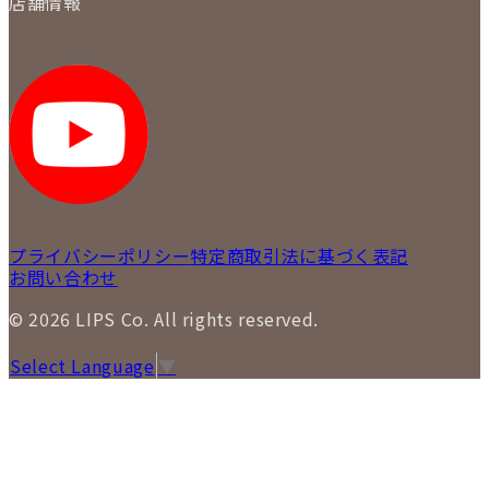
店舗情報
各事業部の紹介
返品について
メディア掲載情報
LIPS 銀座店
採用情報
LIPS 新宿店
STAFF BLOG
LIPS 札幌パルコ店
SNS
LIPS 札幌白石店
LIPS 通信販売事業部
プライバシーポリシー
特定商取引法に基づく表記
お問い合わせ
© 2026 LIPS Co. All rights reserved.
Select Language
▼