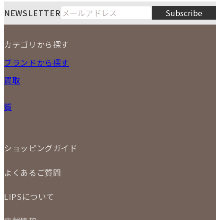
月
火
水
木
金
土
日
8
NEWSLETTER
Subscribe
1
2
3
4
5
6
7
8
9
カテゴリから探す
10
11
12
13
14
15
16
2026
17
18
19
20
21
22
23
NEW ITEM
ブランドから探す
PRICE DOWN
24
25
26
27
28
29
30
買取
時計
31
バッグ
宅配買取
小物
質
店頭買取
ジュエリー
出張買取
特集
定額買取
委託販売
LINE査定
ショッピングガイド
メール査定
ご注文の手順
買取実績
よくあるご質問
商品について
配送・返品について
初めての方
お支払いについて
LIPSについて
商品について
保証について
買取について
会社概要
質について