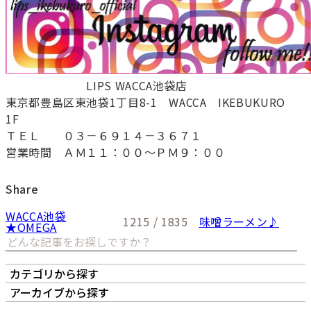
LIPS WACCA池袋店
東京都豊島区東池袋1丁目8-1 WACCA IKEBUKURO
1F
ＴＥＬ ０３－６９１４－３６７１
営業時間 ＡＭ１１：００～ＰＭ９：００
Share
WACCA池袋
1215 / 1835
味噌ラーメン♪
★OMEGA
カテゴリから探す
オーナーズボイス
LIPS本店
LIPS札幌パルコ店
アーカイブから探す
LIPS通販部門
LIPS 銀座店