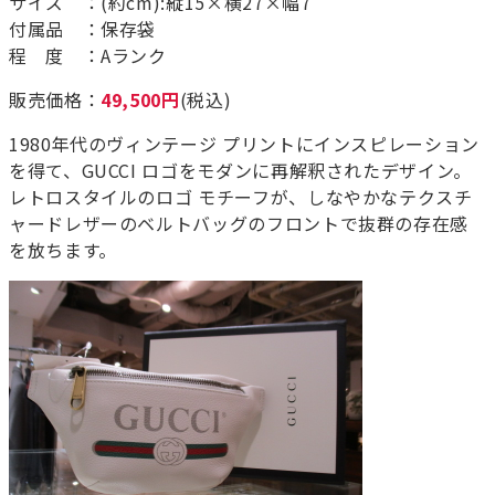
サイズ ：(約cm):縦15×横27×幅7
付属品 ：保存袋
程 度 ：Aランク
販売価格：
49,500円
(税込)
1980年代のヴィンテージ プリントにインスピレーション
を得て、GUCCI ロゴをモダンに再解釈されたデザイン。
レトロスタイルのロゴ モチーフが、しなやかなテクスチ
ャードレザーのベルトバッグのフロントで抜群の存在感
を放ちます。