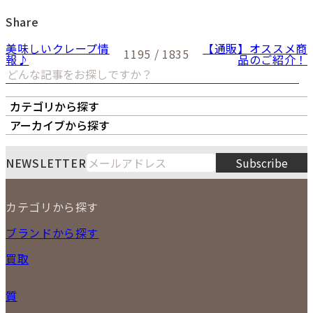
Share
美味しいクレープ情
【通販】オススメ商
1195 / 1835
報♪
品のご紹介！
カテゴリから探す
オーナーズボイス
LIPS本店
LIPS札幌パルコ店
アーカイブから探す
LIPS通販部門
LIPS 銀座店
月
火
水
木
金
土
日
8
NEWSLETTER
Subscribe
1
2
3
4
5
6
7
8
9
カテゴリから探す
10
11
12
13
14
15
16
2026
17
18
19
20
21
22
23
NEW ITEM
ブランドから探す
PRICE DOWN
24
25
26
27
28
29
30
買取
時計
31
バッグ
宅配買取
小物
質
店頭買取
ジュエリー
出張買取