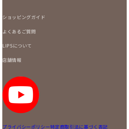
特集
定額買取
委託販売
LINE査定
ショッピングガイド
メール査定
ご注文の手順
買取実績
よくあるご質問
商品について
配送・返品について
初めての方
お支払いについて
LIPSについて
商品について
保証について
買取について
会社概要
質について
店舗情報
各事業部の紹介
返品について
メディア掲載情報
LIPS 銀座店
採用情報
LIPS 新宿店
STAFF BLOG
LIPS 札幌パルコ店
SNS
LIPS 札幌白石店
LIPS 通信販売事業部
プライバシーポリシー
特定商取引法に基づく表記