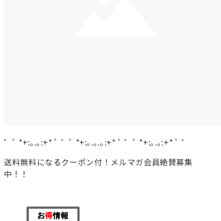
゜ﾟ *+:｡.｡:+* ﾟ ゜ﾟ *+:｡.｡.｡:+* ﾟ ゜ﾟ *+:｡.｡:+* ﾟ ゜
送料無料になるクーポン付！メルマガ会員絶賛募集
中！！