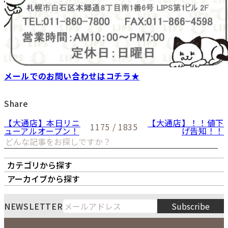
メールでのお問い合わせはコチラ★
Share
【大通店】本日リニ
【大通店】！！値下
1175 / 1835
ューアルオープン！
げ告知！！
カテゴリから探す
オーナーズボイス
LIPS本店
LIPS札幌パルコ店
アーカイブから探す
LIPS通販部門
LIPS 銀座店
月
火
水
木
金
土
日
8
NEWSLETTER
Subscribe
1
2
3
4
5
6
7
8
9