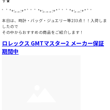
す★
゜ﾟ *+:｡.｡:+* ﾟ ゜ﾟ *+:｡.｡.｡:+* ﾟ ゜ﾟ *+:｡.｡:+* ﾟ ゜
本日は、時計・バッグ・ジュエリー等233点！！入荷しま
したので
その中からおすすめの商品をご紹介します！
ロレックス GMTマスター2 メーカー保証
期間中