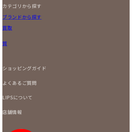
カテゴリから探す
10
11
12
13
14
15
16
2026
17
18
19
20
21
22
23
NEW ITEM
ブランドから探す
PRICE DOWN
24
25
26
27
28
29
30
買取
時計
31
バッグ
宅配買取
小物
質
店頭買取
ジュエリー
出張買取
特集
定額買取
委託販売
LINE査定
ショッピングガイド
メール査定
ご注文の手順
買取実績
よくあるご質問
商品について
配送・返品について
初めての方
お支払いについて
LIPSについて
商品について
保証について
買取について
会社概要
質について
店舗情報
各事業部の紹介
返品について
メディア掲載情報
LIPS 銀座店
採用情報
LIPS 新宿店
STAFF BLOG