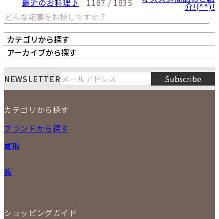
最近のお料理♪
1167 / 1835
介!(^^)!
カテゴリから探す
オーナーズボイス
LIPS本店
LIPS札幌パルコ店
アーカイブから探す
LIPS通販部門
LIPS 銀座店
月
火
水
木
金
土
日
8
NEWSLETTER
Subscribe
1
2
3
4
5
6
7
8
9
カテゴリから探す
10
11
12
13
14
15
16
2026
17
18
19
20
21
22
23
NEW ITEM
ブランドから探す
PRICE DOWN
24
25
26
27
28
29
30
買取
時計
31
バッグ
宅配買取
小物
質
店頭買取
ジュエリー
出張買取
特集
定額買取
委託販売
LINE査定
ショッピングガイド