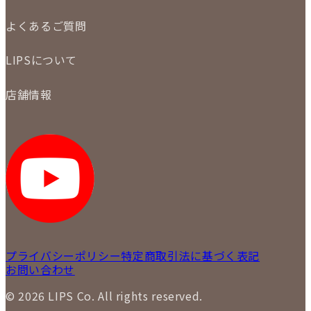
メール査定
ご注文の手順
買取実績
よくあるご質問
商品について
配送・返品について
初めての方
お支払いについて
LIPSについて
商品について
保証について
買取について
会社概要
質について
店舗情報
各事業部の紹介
返品について
メディア掲載情報
LIPS 銀座店
採用情報
LIPS 新宿店
STAFF BLOG
LIPS 札幌パルコ店
SNS
LIPS 札幌白石店
LIPS 通信販売事業部
プライバシーポリシー
特定商取引法に基づく表記
お問い合わせ
© 2026 LIPS Co. All rights reserved.