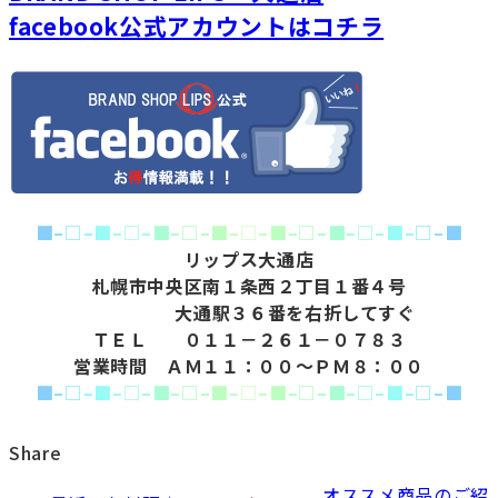
facebook公式アカウントはコチラ
■
–
□
–
■
–
□
–
■
–
□
–
■
–
□
–
■
–
□
–
■
–
□
–
■
–
□
–
■
リップス大通店
札幌市中央区南１条西２丁目１番４号
大通駅３６番を右折してすぐ
ＴＥＬ ０１１－２６１－０７８３
営業時間 ＡＭ１１：００～ＰＭ８：００
■
–
□
–
■
–
□
–
■
–
□
–
■
–
□
–
■
–
□
–
■
–
□
–
■
–
□
–
■
Share
オススメ商品のご紹