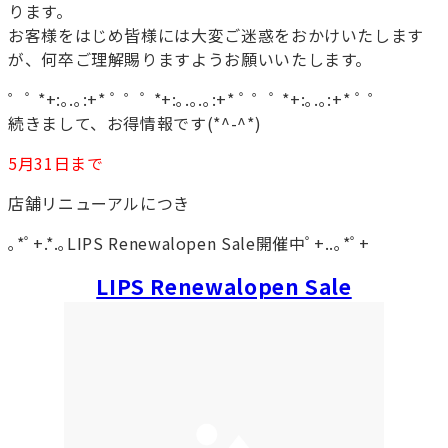
ります。
お客様をはじめ皆様には大変ご迷惑をおかけいたします
が、何卒ご理解賜りますようお願いいたします。
゜ﾟ *+:｡.｡:+* ﾟ ゜ﾟ *+:｡.｡.｡:+* ﾟ ゜ﾟ *+:｡.｡:+* ﾟ ゜
続きまして、お得情報です(*^-^*)
5月31日まで
店舗リニューアルにつき
｡*ﾟ+.*.｡LIPS Renewalopen Sale開催中ﾟ+..｡*ﾟ+
LIPS Renewalopen Sale