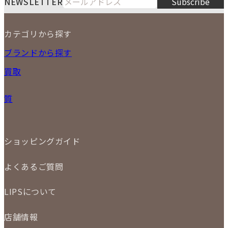
8
NEWSLETTER
Subscribe
1
2
3
4
5
6
7
8
9
カテゴリから探す
10
11
12
13
14
15
16
2026
17
18
19
20
21
22
23
NEW ITEM
ブランドから探す
PRICE DOWN
24
25
26
27
28
29
30
買取
時計
31
バッグ
宅配買取
小物
質
店頭買取
ジュエリー
出張買取
特集
定額買取
委託販売
LINE査定
ショッピングガイド
メール査定
ご注文の手順
買取実績
よくあるご質問
商品について
配送・返品について
初めての方
お支払いについて
LIPSについて
商品について
保証について
買取について
会社概要
質について
店舗情報
各事業部の紹介
返品について