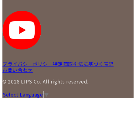
メディア掲載情報
LIPS 銀座店
採用情報
LIPS 新宿店
STAFF BLOG
LIPS 札幌パルコ店
SNS
LIPS 札幌白石店
LIPS 通信販売事業部
プライバシーポリシー
特定商取引法に基づく表記
お問い合わせ
© 2026 LIPS Co. All rights reserved.
Select Language
▼