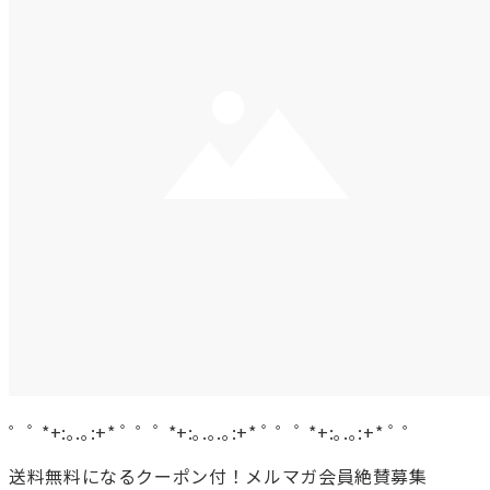
゜ﾟ *+:｡.｡:+* ﾟ ゜ﾟ *+:｡.｡.｡:+* ﾟ ゜ﾟ *+:｡.｡:+* ﾟ ゜
送料無料になるクーポン付！メルマガ会員絶賛募集