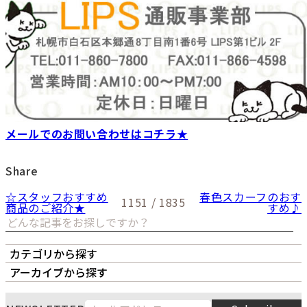
メールでのお問い合わせはコチラ★
Share
☆スタッフおすすめ
春色スカーフのおす
1151 / 1835
商品のご紹介★
すめ♪
カテゴリから探す
オーナーズボイス
LIPS本店
LIPS札幌パルコ店
アーカイブから探す
LIPS通販部門
LIPS 銀座店
月
火
水
木
金
土
日