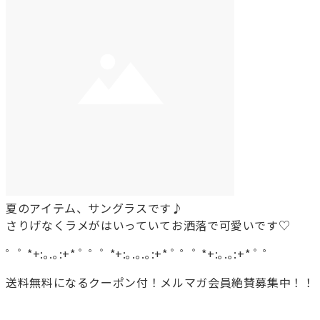
夏のアイテム、サングラスです♪
さりげなくラメがはいっていてお洒落で可愛いです♡
゜ﾟ *+:｡.｡:+* ﾟ ゜ﾟ *+:｡.｡.｡:+* ﾟ ゜ﾟ *+:｡.｡:+* ﾟ ゜
送料無料になるクーポン付！メルマガ会員絶賛募集中！！