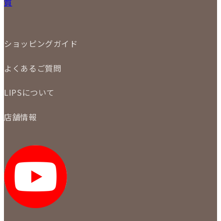
質
店頭買取
ジュエリー
出張買取
特集
定額買取
委託販売
LINE査定
ショッピングガイド
メール査定
ご注文の手順
買取実績
よくあるご質問
商品について
配送・返品について
初めての方
お支払いについて
LIPSについて
商品について
保証について
買取について
会社概要
質について
店舗情報
各事業部の紹介
返品について
メディア掲載情報
LIPS 銀座店
採用情報
LIPS 新宿店
STAFF BLOG
LIPS 札幌パルコ店
SNS
LIPS 札幌白石店
LIPS 通信販売事業部