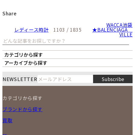
Share
WACCA池袋
レディース時計
1103 / 1835
★BALENCIAGA
VILLE
カテゴリから探す
オーナーズボイス
LIPS本店
LIPS札幌パルコ店
アーカイブから探す
LIPS通販部門
LIPS 銀座店
月
火
水
木
金
土
日
8
NEWSLETTER
Subscribe
1
2
3
4
5
6
7
8
9
カテゴリから探す
10
11
12
13
14
15
16
2026
17
18
19
20
21
22
23
NEW ITEM
ブランドから探す
PRICE DOWN
24
25
26
27
28
29
30
買取
時計
31
バッグ
宅配買取
小物